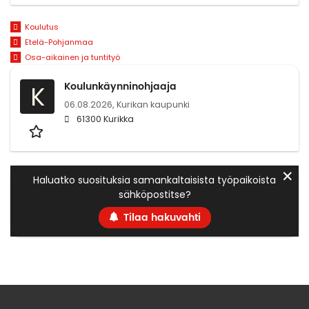
Koulutus
Etelä-Pohjanmaa
Osa-aikainen ja tuntityö
Koulunkäynninohjaaja
K
06.08.2026,
Kurikan kaupunki
61300 Kurikka
✕
Haluatko suosituksia samankaltaisista työpaikoista
sähköpostitse?
Tilaa hakuvahti