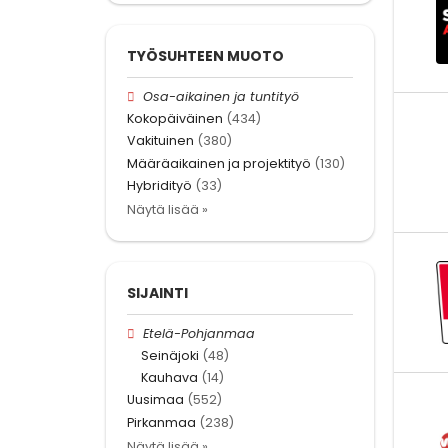
TYÖSUHTEEN MUOTO
Osa-aikainen ja tuntityö
Kokopäiväinen
(434)
Vakituinen
(380)
Määräaikainen ja projektityö
(130)
Hybridityö
(33)
Näytä lisää »
SIJAINTI
Etelä-Pohjanmaa
Seinäjoki
(48)
Kauhava
(14)
Uusimaa
(552)
Pirkanmaa
(238)
Näytä lisää »