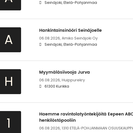
Seinäjoki, Etelä-Pohjanmaa
Hankintainsinööri Seinäjoelle
A
06.08.2026,
Amiko Seinäjoki Oy
Seinäjoki, Etelä-Pohjanmaa
Myymäläsiivooja Jurva
H
06.08.2026,
Huippurekry
61300 Kurikka
Haemme ravintolatyöntekijöitä Eepeen ABC
1
henkilöstöpooliin
06.08.2026,
1310 ETELÄ-POHJANMAAN OSUUSKAUPP