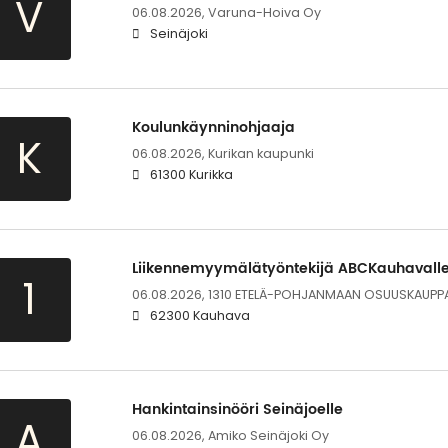
V
06.08.2026,
Varuna-Hoiva Oy
Seinäjoki
Koulunkäynninohjaaja
K
06.08.2026,
Kurikan kaupunki
61300 Kurikka
Liikennemyymälätyöntekijä ABCKauhavall
1
06.08.2026,
1310 ETELÄ-POHJANMAAN OSUUSKAUPP
62300 Kauhava
Hankintainsinööri Seinäjoelle
A
06.08.2026,
Amiko Seinäjoki Oy