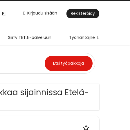
FI
Kirjaudu sisään
Rekisteröidy
Siirry TET.fi-palveluun
Työnantajille
kkaa sijainnissa Etelä-