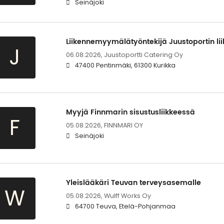
Seinäjoki
Liikennemyymälätyöntekijä Juustoportin l
J
06.08.2026,
Juustoportti Catering Oy
47400 Pentinmäki, 61300 Kurikka
Myyjä Finnmarin sisustusliikkeessä
F
05.08.2026,
FINNMARI OY
Seinäjoki
Yleislääkäri Teuvan terveysasemalle
W
05.08.2026,
Wulff Works Oy
64700 Teuva, Etelä-Pohjanmaa