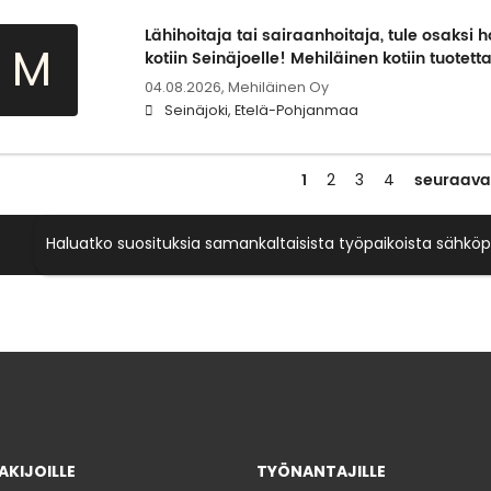
Lähihoitaja tai sairaanhoitaja, tule osaksi 
M
kotiin Seinäjoelle! Mehiläinen kotiin tuote
04.08.2026,
Mehiläinen Oy
Seinäjoki, Etelä-Pohjanmaa
1
seuraava
2
3
4
Haluatko suosituksia samankaltaisista työpaikoista sähköp
KIJOILLE
TYÖNANTAJILLE