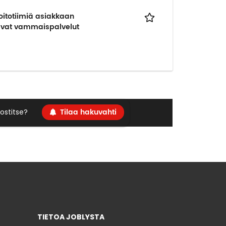
hoitotiimiä asiakkaan
ttavat vammaispalvelut
Tilaa hakuvahti
ostitse?
TIETOA JOBLYSTA