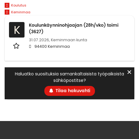
Koulutus
Keminmaa
Koulunkäynninohjaajan (28h/vko) toimi
K
(3627)
31.07.2026,
Keminmaan kunta
94400 Keminmaa
✕
Haluatko suosituksia samankaltaisista työpaikoista
sähköpostitse?
Tilaa hakuvahti