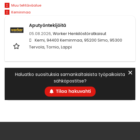
Muu tehtäväalue
Keminmaa
Aputyöntekijöitä
05.08.2026,
Worker Henkilöstöratkaisut
Kemi, 94400 Keminmaa, 95200 Simo, 95300
Tervola, Tornio, Lappi
✕
Haluatko suosituksia samankaltaisista työpaikoista
sähköpostitse?
Tilaa hakuvahti