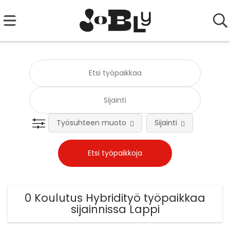
Työsuhteen muoto
Sijainti
Tehtä
0 Koulutus Hybridityö työpaikkaa
sijainnissa Lappi