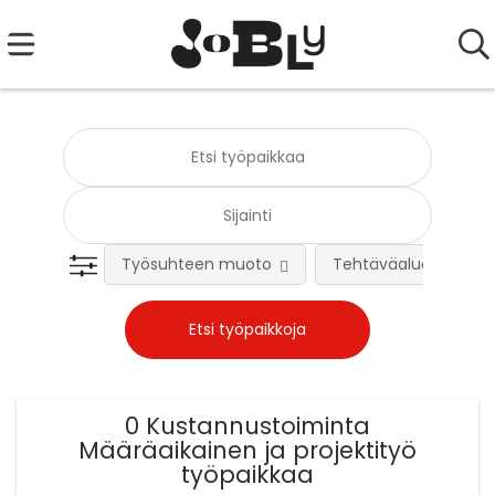
Työsuhteen muoto
Tehtäväalue
0 Kustannustoiminta
Määräaikainen ja projektityö
työpaikkaa