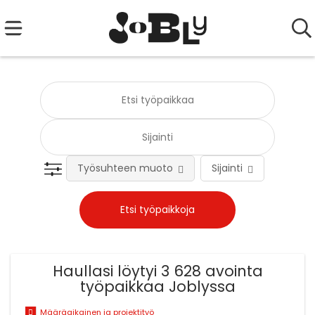
Työsuhteen muoto
Sijainti
Tehtä
Haullasi löytyi 3 628 avointa
työpaikkaa Joblyssa
Määräaikainen ja projektityö