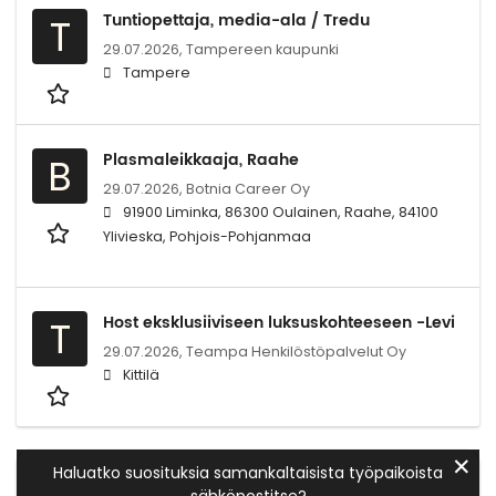
Tuntiopettaja, media-ala / Tredu
T
29.07.2026,
Tampereen kaupunki
Tampere
Plasmaleikkaaja, Raahe
B
29.07.2026,
Botnia Career Oy
91900 Liminka, 86300 Oulainen, Raahe, 84100
Ylivieska, Pohjois-Pohjanmaa
Host eksklusiiviseen luksuskohteeseen -Levi
T
29.07.2026,
Teampa Henkilöstöpalvelut Oy
Kittilä
✕
Haluatko suosituksia samankaltaisista työpaikoista