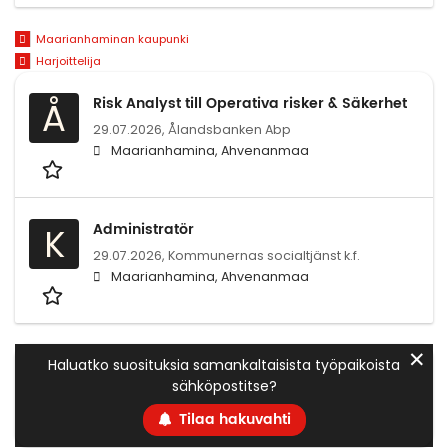
Maarianhaminan kaupunki
Harjoittelija
Risk Analyst till Operativa risker & Säkerhet
Å
29.07.2026,
Ålandsbanken Abp
Maarianhamina, Ahvenanmaa
Administratör
K
29.07.2026,
Kommunernas socialtjänst k.f.
Maarianhamina, Ahvenanmaa
✕
Haluatko suosituksia samankaltaisista työpaikoista
sähköpostitse?
Tilaa hakuvahti