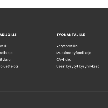
KIJOILLE
TYÖNANTAJILLE
iili
Yritysprofiilini
paikkoja
Muokkaa työpaikkoja
ityksiä
CV-haku
yöluetteloa
Usein kysytyt kysymykset