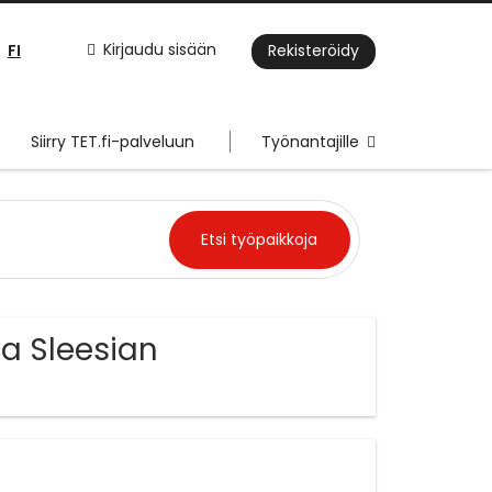
FI
Kirjaudu sisään
Rekisteröidy
Siirry TET.fi-palveluun
Työnantajille
sa Sleesian