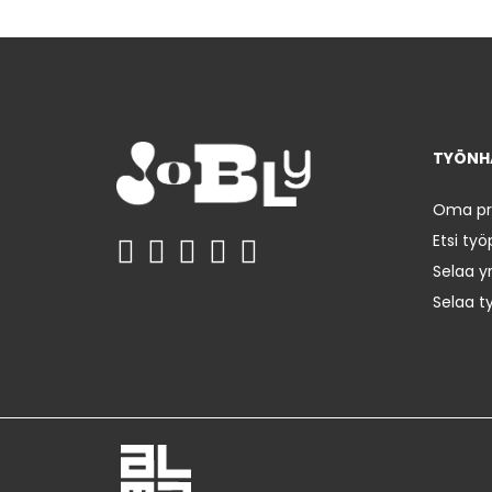
TYÖNHA
Oma prof
Etsi työ
Selaa yr
Selaa t