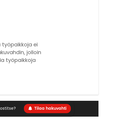
 työpaikkoja ei
kuvahdin, jolloin
ia työpaikkoja
Tilaa hakuvahti
ostitse?