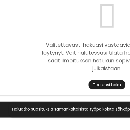
Valitettavasti hakuasi vastaavia
löytynyt. Voit halutessasi tilata ha
saat ilmoituksen heti, kun sopiv
julkaistaan.
Tee uusi haku
Haluatko suosituksia samankaltaisista työpaikoista sähköp