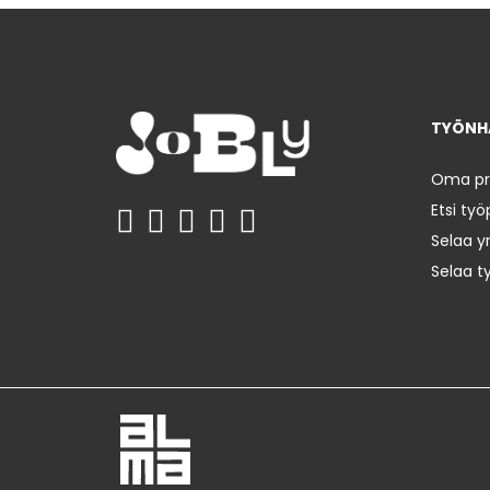
TYÖNHA
Oma prof
Etsi työ
Selaa yr
Selaa t