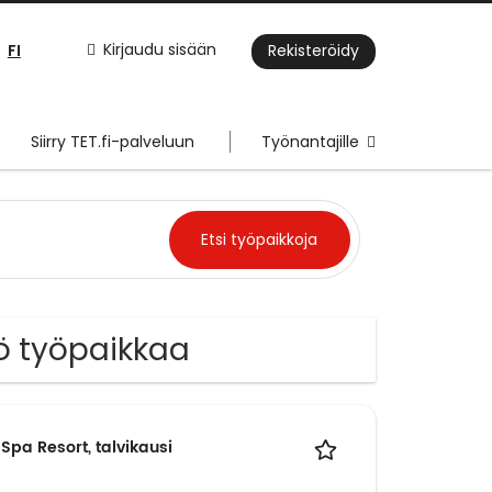
FI
Kirjaudu sisään
Rekisteröidy
Siirry TET.fi-palveluun
Työnantajille
yö työpaikkaa
 Spa Resort, talvikausi