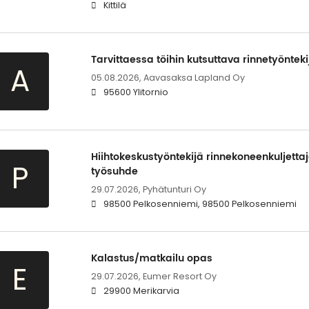
Kittilä
Tarvittaessa töihin kutsuttava rinnetyönteki
A
05.08.2026,
Aavasaksa Lapland Oy
95600 Ylitornio
Hiihtokeskustyöntekijä rinnekoneenkuljett
P
työsuhde
29.07.2026,
Pyhätunturi Oy
98500 Pelkosenniemi, 98500 Pelkosenniemi
Kalastus/matkailu opas
E
29.07.2026,
Eumer Resort Oy
29900 Merikarvia