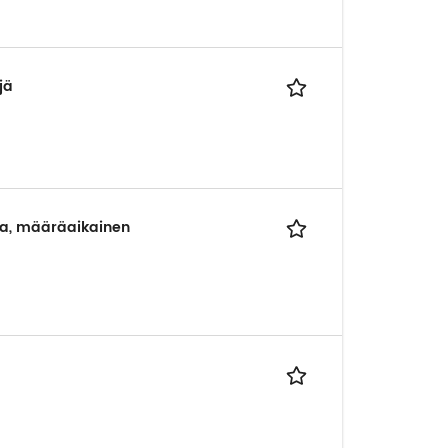
jä
aja, määräaikainen