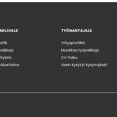
KIJOILLE
TYÖNANTAJILLE
iili
Yritysprofiilini
paikkoja
Muokkaa työpaikkoja
ityksiä
CV-haku
yöluetteloa
Usein kysytyt kysymykset