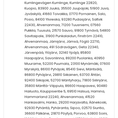
Kumlingevägen Kumlinge, Kumlinge 22820,
Kuopio, 83900 Juuka, 35500 Juupajoki, 51900 Juva,
Jyväskylä, 41660 Toivakka, 07170 Pornainen, Salo,
Posio, 84100 Ylivieska, 93280 Pudasjärvi, Saltvik
22430, Ahvenanmaa, 71200 Tuusniemi, 07560
Pukkila, Tuusula, 21570 Sauvo, 91800 Tyrnävä, 54800
Savitaipale, 31900 Punkalaidun, Finström 22410,
Ahvenanmaa, Jämijärvi, Jämsä, Föglö 22710,
Ahvenanmaa, 491 Södravägen, Geta 22340,
Järvenpää, Ylöjärvi, 32140 Ypäjä, 85800
Haapajärvi, Savonlinna, 89200 Puolanka, 40950
Muurame, 52200 Puumala, 23100 Mynämäki, 07600
Myrskylä, 86100 Pyhäjoki, 85410 Sievi, Mäntsälä,
86800 Pyhäjärvi, 29810 Siikainen, 63700 Ähtäri,
92400 Siikajoki, 52700 Mäntyharju, 71800 Siilinjärvi,
35800 Mänttä-Vilppula, 86600 Haapavesi, 90480
Hailuoto, Kauppisentie 5, 69510 Halsua, Hamina,
Hammarland 22240, Ahvenanmaa, 41520
Hankasalmi, Hanko, 29200 Harjavalta, Äänekoski,
92930 Pyhäntä, Pyhäranta, Sipoo, 02570 Siuntio,
36600 Pälkäne, 21870 Pöytyä, Porvoo, 63800 Soini,