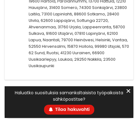
19600 Hartola, Parolannummi, 13700 Hattula, 12210
Hausjärvi, 31400 Somero, 74300 Sonkajärvi, 23800
Laitila, 73100 Lapinlahti, 88600 Sotkamo, 28400
Ulvila, 62600 Lappajärvi, Sottunga 22720,
Ahvenanmaa, 31760 Urjala, Lappeenranta, 58700
Sulkava, 91600 Utajärvi, 07810 Lapinjärvi, 62100
Lapua, Naantali, 79700 Heinävesi, Helsinki, Vantaa,
52550 Hirvensalmi, 15870 Hollola, 99980 Utsjoki, 570
62 Sund, Ruotsi, 41230 Uurainen, 66900
Uusikaarlepyy, Laukaa, 29250 Nakkila, 23500
Uusikaupunki
✕
Haluatko suosituksia samankaltaisista työpaikoista
sähköpostitse?
Tilaa hakuvahti