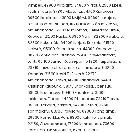
Vimpeli, 49900 Virolahti, 34800 Virrat, 82500 Kitee,
Iisalmi, Kittilä, 37800 Akaa, Iitti, 74700 Kiuruvesi,
39500 Ikaalinen, 43800 Kivijärvi, 60800 Ilmajoki,
82900 Ilomantsi, Inari, 10210 Inkoo, Vårdö 22550,
Ahvenanmaa, 56100 Ruokolahti, Helvetinkoluntie,
Ruovesi, 21290 Rusko, 66800 Vöyri, 82300 Rääkkylä,
32800 Kokemäki, 64900 Isojoki, Kokkola, 61500
Isokyrö, 95900 Kolari, Imatra, 44300 Konnevesi,
80710 Kontiolahti, Brändö 22920, Ahvenanmaa,
Lahti, 66400 Laihia, Raasepori, 54920 Taipalsaari,
23310 Taivassalo, Tammela, Tampere, 66200
Korsnäs, 31500 Koski Tl, Eckerö 22270,
Ahvenanmaa, Kotka, 14200 Janakkala, 64480
Kristiinankaupunki, 58175 Enonkoski, Joensuu,
68500 Kruunupyy, 99400 Enontekiö, 31600
Jokioinen, Espoo, 44800 Pihtipudas, 72210 Tervo,
95300 Tervola, Pirkkala, 64700 Teuva, 82600
Tohmajärvi, 83700 Polvijärvi, 69300 Toholampi,
29630 Pomarkku, Pori, 88900 Kuhmo, Jomala
22150, Ahvenanmaa, 17800 Kuhmoinen, 79600
Joroinen, 19650 Joutsa, 62500 Evijärvi,