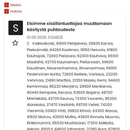
Media
Hollola
Etsimme sisällöntuottajaa muuttamaan
S
käsitystä puhtaudesta
01.08.2026,
SQUEEZE
Valkeakoski, 41900 Petäjävesi, 39930 Karvia,
Pieksämäki, 64260 Kaskinen, 18150 Heinola, 61800
Kauhajoki, 72400 Pielavesi, 62300 Kauhava, 66100
Maalahti, 02700 Kauniainen, Pietarsaari, 69600
Kaustinen, Maarianhamina, Ahvenanmaa, 68910
Pedersören kunta, 72600 Keitele, Varkaus, 23200
Vehmaa, 21490 Marttila, 21250 Masku, Kemi, 94400
Keminmaa, 86220 Merijärvi, 29900 Merikarvia,
90440 Kempele, Kerava, 63500 Alajärvi, 49700
Miehikkälä, 42700 Keuruu, 72300 Vesanto, 85200
Alavieska, 37470 Vesilahti, 69700 Veteli, 74200
Vieremä, 03400 Vihti, 39820 Kihniö, 63300 Alavus,
91500 Muhos, 42600 Multia, 43900 Kinnula, Muonio,
Kirkkonummi, 65630 Mustasaari, 17200 Asikkala,
Askola, 91100 II, 44500 Viitasaari, 21380 Aura, 62800