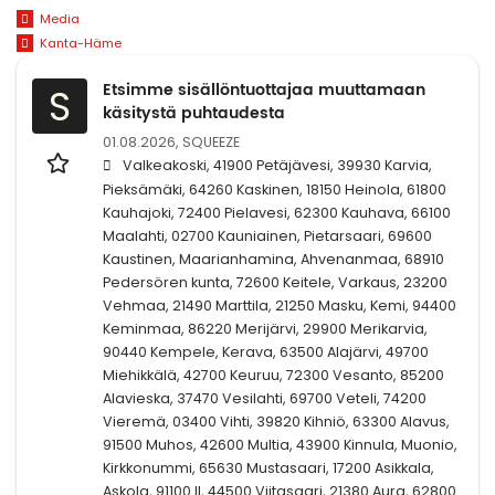
Media
Kanta-Häme
Etsimme sisällöntuottajaa muuttamaan
S
käsitystä puhtaudesta
01.08.2026,
SQUEEZE
Valkeakoski, 41900 Petäjävesi, 39930 Karvia,
Pieksämäki, 64260 Kaskinen, 18150 Heinola, 61800
Kauhajoki, 72400 Pielavesi, 62300 Kauhava, 66100
Maalahti, 02700 Kauniainen, Pietarsaari, 69600
Kaustinen, Maarianhamina, Ahvenanmaa, 68910
Pedersören kunta, 72600 Keitele, Varkaus, 23200
Vehmaa, 21490 Marttila, 21250 Masku, Kemi, 94400
Keminmaa, 86220 Merijärvi, 29900 Merikarvia,
90440 Kempele, Kerava, 63500 Alajärvi, 49700
Miehikkälä, 42700 Keuruu, 72300 Vesanto, 85200
Alavieska, 37470 Vesilahti, 69700 Veteli, 74200
Vieremä, 03400 Vihti, 39820 Kihniö, 63300 Alavus,
91500 Muhos, 42600 Multia, 43900 Kinnula, Muonio,
Kirkkonummi, 65630 Mustasaari, 17200 Asikkala,
Askola, 91100 II, 44500 Viitasaari, 21380 Aura, 62800