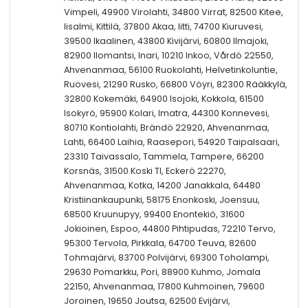
Vimpeli, 49900 Virolahti, 34800 Virrat, 82500 Kitee,
Iisalmi, Kittilä, 37800 Akaa, Iitti, 74700 Kiuruvesi,
39500 Ikaalinen, 43800 Kivijärvi, 60800 Ilmajoki,
82900 Ilomantsi, Inari, 10210 Inkoo, Vårdö 22550,
Ahvenanmaa, 56100 Ruokolahti, Helvetinkoluntie,
Ruovesi, 21290 Rusko, 66800 Vöyri, 82300 Rääkkylä,
32800 Kokemäki, 64900 Isojoki, Kokkola, 61500
Isokyrö, 95900 Kolari, Imatra, 44300 Konnevesi,
80710 Kontiolahti, Brändö 22920, Ahvenanmaa,
Lahti, 66400 Laihia, Raasepori, 54920 Taipalsaari,
23310 Taivassalo, Tammela, Tampere, 66200
Korsnäs, 31500 Koski Tl, Eckerö 22270,
Ahvenanmaa, Kotka, 14200 Janakkala, 64480
Kristiinankaupunki, 58175 Enonkoski, Joensuu,
68500 Kruunupyy, 99400 Enontekiö, 31600
Jokioinen, Espoo, 44800 Pihtipudas, 72210 Tervo,
95300 Tervola, Pirkkala, 64700 Teuva, 82600
Tohmajärvi, 83700 Polvijärvi, 69300 Toholampi,
29630 Pomarkku, Pori, 88900 Kuhmo, Jomala
22150, Ahvenanmaa, 17800 Kuhmoinen, 79600
Joroinen, 19650 Joutsa, 62500 Evijärvi,