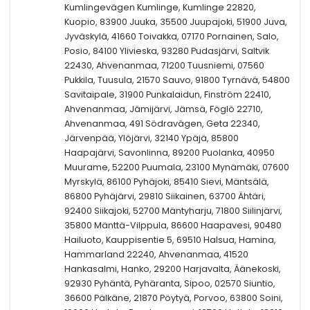
Kumlingevägen Kumlinge, Kumlinge 22820,
Kuopio, 83900 Juuka, 35500 Juupajoki, 51900 Juva,
Jyväskylä, 41660 Toivakka, 07170 Pornainen, Salo,
Posio, 84100 Ylivieska, 93280 Pudasjärvi, Saltvik
22430, Ahvenanmaa, 71200 Tuusniemi, 07560
Pukkila, Tuusula, 21570 Sauvo, 91800 Tyrnävä, 54800
Savitaipale, 31900 Punkalaidun, Finström 22410,
Ahvenanmaa, Jämijärvi, Jämsä, Föglö 22710,
Ahvenanmaa, 491 Södravägen, Geta 22340,
Järvenpää, Ylöjärvi, 32140 Ypäjä, 85800
Haapajärvi, Savonlinna, 89200 Puolanka, 40950
Muurame, 52200 Puumala, 23100 Mynämäki, 07600
Myrskylä, 86100 Pyhäjoki, 85410 Sievi, Mäntsälä,
86800 Pyhäjärvi, 29810 Siikainen, 63700 Ähtäri,
92400 Siikajoki, 52700 Mäntyharju, 71800 Siilinjärvi,
35800 Mänttä-Vilppula, 86600 Haapavesi, 90480
Hailuoto, Kauppisentie 5, 69510 Halsua, Hamina,
Hammarland 22240, Ahvenanmaa, 41520
Hankasalmi, Hanko, 29200 Harjavalta, Äänekoski,
92930 Pyhäntä, Pyhäranta, Sipoo, 02570 Siuntio,
36600 Pälkäne, 21870 Pöytyä, Porvoo, 63800 Soini,