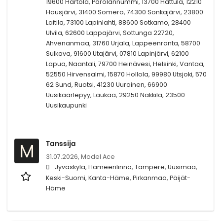
19600 Hartola, Parolannummi, 13700 Hattula, 12210
Hausjärvi, 31400 Somero, 74300 Sonkajärvi, 23800
Laitila, 73100 Lapinlahti, 88600 Sotkamo, 28400
Ulvila, 62600 Lappajärvi, Sottunga 22720,
Ahvenanmaa, 31760 Urjala, Lappeenranta, 58700
Sulkava, 91600 Utajärvi, 07810 Lapinjärvi, 62100
Lapua, Naantali, 79700 Heinävesi, Helsinki, Vantaa,
52550 Hirvensalmi, 15870 Hollola, 99980 Utsjoki, 570
62 Sund, Ruotsi, 41230 Uurainen, 66900
Uusikaarlepyy, Laukaa, 29250 Nakkila, 23500
Uusikaupunki
Tanssija
M
31.07.2026,
Model Ace
Jyväskylä, Hämeenlinna, Tampere, Uusimaa,
Keski-Suomi, Kanta-Häme, Pirkanmaa, Päijät-
Häme