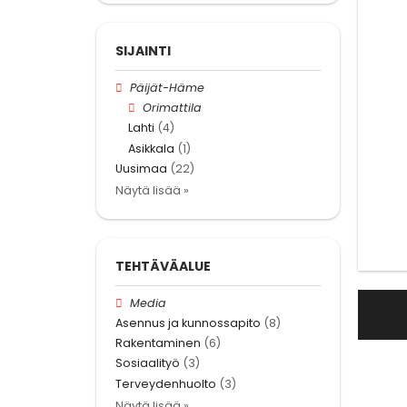
SIJAINTI
Päijät-Häme
Orimattila
Lahti
(4)
Asikkala
(1)
Uusimaa
(22)
Näytä lisää »
TEHTÄVÄALUE
Media
Asennus ja kunnossapito
(8)
Rakentaminen
(6)
Sosiaalityö
(3)
Terveydenhuolto
(3)
Näytä lisää »