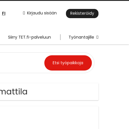
FI
Kirjaudu sisään
Rekisteröidy
Siirry TET.fi-palveluun
Työnantajille
mattila