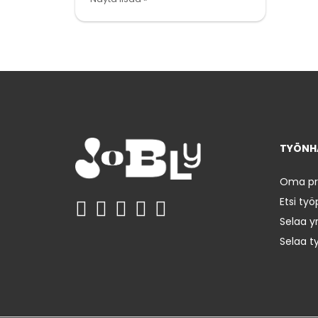
TYÖNHA
Oma prof
Etsi työ
Selaa yr
Selaa t