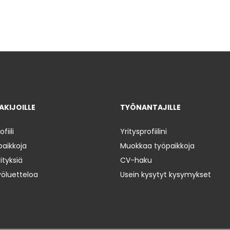
KIJOILLE
TYÖNANTAJILLE
iili
Yritysprofiilini
paikkoja
Muokkaa työpaikkoja
ityksiä
CV-haku
yöluetteloa
Usein kysytyt kysymykset