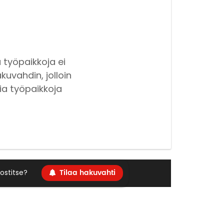
 työpaikkoja ei
kuvahdin, jolloin
ia työpaikkoja
Tilaa hakuvahti
ostitse?