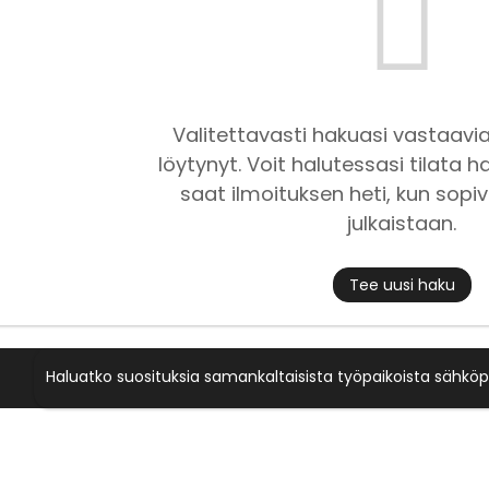
Valitettavasti hakuasi vastaavia
löytynyt. Voit halutessasi tilata ha
saat ilmoituksen heti, kun sopiv
julkaistaan.
Tee uusi haku
Haluatko suosituksia samankaltaisista työpaikoista sähköp