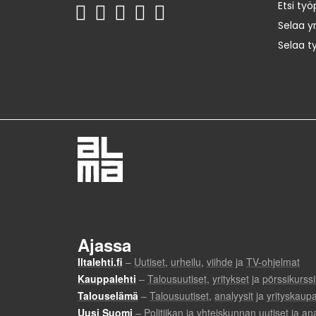
Etsi työ
Selaa yr
Selaa t