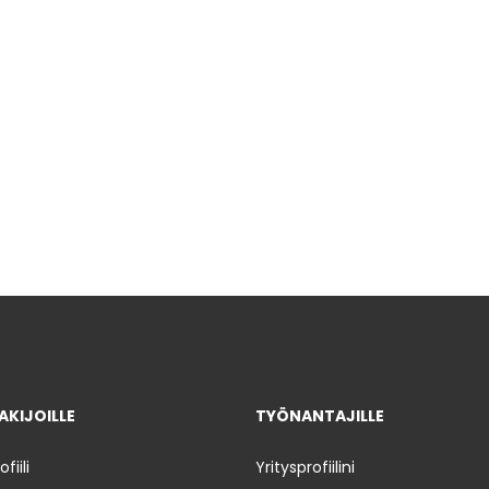
KIJOILLE
TYÖNANTAJILLE
iili
Yritysprofiilini