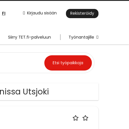
FI
Kirjaudu sisään
Rekisteröidy
Siirry TET.fi-palveluun
Työnantajille
nissa Utsjoki