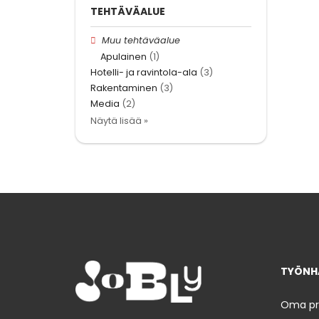
TEHTÄVÄALUE
Muu tehtäväalue
Apulainen
(1)
Hotelli- ja ravintola-ala
(3)
Rakentaminen
(3)
Media
(2)
Näytä lisää »
TYÖNHA
Oma prof