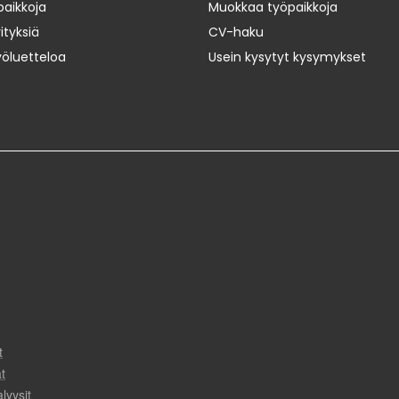
paikkoja
Muokkaa työpaikkoja
ityksiä
CV-haku
yöluetteloa
Usein kysytyt kysymykset