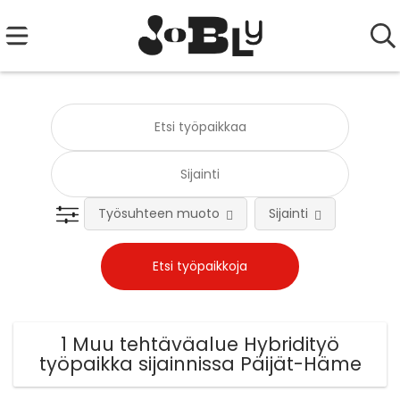
Työsuhteen muoto
Sijainti
Tehtä
1 Muu tehtäväalue Hybridityö
työpaikka sijainnissa Päijät-Häme