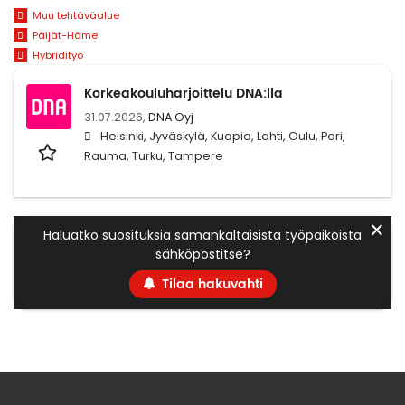
Muu tehtäväalue
Päijät-Häme
Hybridityö
Korkeakouluharjoittelu DNA:lla
31.07.2026,
DNA Oyj
Helsinki, Jyväskylä, Kuopio, Lahti, Oulu, Pori,
Rauma, Turku, Tampere
✕
Haluatko suosituksia samankaltaisista työpaikoista
sähköpostitse?
Tilaa hakuvahti