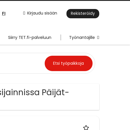
FI
Kirjaudu sisään
Rekisteröidy
Siirry TET.fi-palveluun
Työnantajille
ijainnissa Päijät-