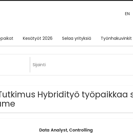
EN
paikat
Kesätyöt 2026
Selaa yrityksiä
Työnhakuvinkit
Tutkimus Hybridityö työpaikkaa s
äme
Data Analyst, Controlling