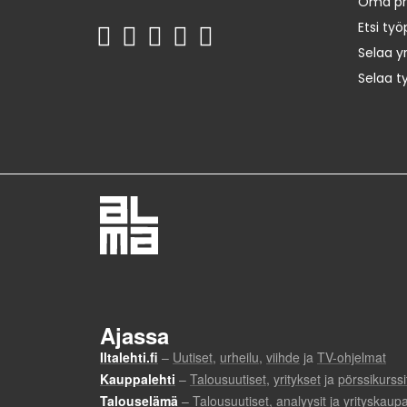
Oma prof
Etsi työ
Selaa yr
Selaa t