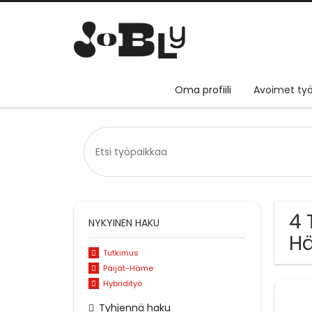
Oma profiili
Avoimet työ
4 
NYKYINEN HAKU
H
Tutkimus
Päijät-Häme
Hybridityö
Tyhjennä haku