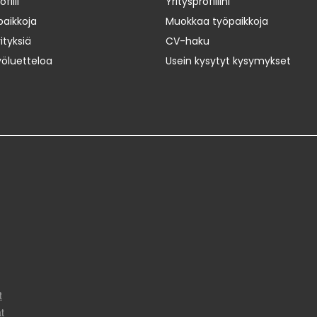
iili
Yritysprofiilini
paikkoja
Muokkaa työpaikkoja
ityksiä
CV-haku
yöluetteloa
Usein kysytyt kysymykset