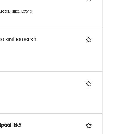
otsi, Riika, Latvia
ips and Research
ipäällikkö