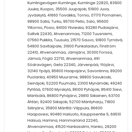
Kumlingevägen Kumlinge, Kumlinge 22820, 83900
Juuka, Kuopio, 35500 Juupajoki, 51900 Juva,
Jyväskylä, 41660 Toivakka, Tornio, 07170 Pornainen,
98900 Salla, Turku, 95700 Pello, Salo, 95600
Ylitornio, Posio, 84100 Ylivieska, 93280 Pudasjärvi,
Saltvik 22430, Ahvenanmaa, 71200 Tuusniemi,
07560 Pukkila, Tuusula, 21570 Sauvo, 91800 Tyrnävä,
54800 Savitaipale, 31900 Punkalaidun, Finström
22410, Ahvenanmaa, Jämijärvi, 30300 Forssa,
Jämsä, Föglö 22710, Ahvenanmaa, 491
Södravägen, Geta 22340, Järvenpää, Ylöjärvi,
32140 Ypäjä, 85800 Haapajärvi, Savonlinna, 89200
Puolanka, 40950 Muurame, 98800 Savukoski,
Seinäjoki, 52200 Puumala, 23100 Mynämäki, 49240
Pyhtää, 07600 Myrskylä, 86100 Pyhäjoki, 85410 Sievi,
Mäntsälä, 86800 Pyhäjärvi, 29810 Siikainen, 63700
Ähtäri, 92400 Siikajoki, 52700 Mäntyharju, 71800
Siilinjärvi, 35800 Mänttä-Vilppula, 86600
Haapavesi, 90480 Hailuoto, Kauppisentie 5, 69510
Halsua, Hamina, Hammarland 22240,
Ahvenanmaa, 41520 Hankasalmi, Hanko, 29200