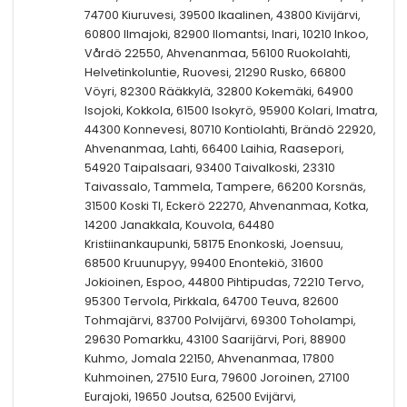
74700 Kiuruvesi, 39500 Ikaalinen, 43800 Kivijärvi,
60800 Ilmajoki, 82900 Ilomantsi, Inari, 10210 Inkoo,
Vårdö 22550, Ahvenanmaa, 56100 Ruokolahti,
Helvetinkoluntie, Ruovesi, 21290 Rusko, 66800
Vöyri, 82300 Rääkkylä, 32800 Kokemäki, 64900
Isojoki, Kokkola, 61500 Isokyrö, 95900 Kolari, Imatra,
44300 Konnevesi, 80710 Kontiolahti, Brändö 22920,
Ahvenanmaa, Lahti, 66400 Laihia, Raasepori,
54920 Taipalsaari, 93400 Taivalkoski, 23310
Taivassalo, Tammela, Tampere, 66200 Korsnäs,
31500 Koski Tl, Eckerö 22270, Ahvenanmaa, Kotka,
14200 Janakkala, Kouvola, 64480
Kristiinankaupunki, 58175 Enonkoski, Joensuu,
68500 Kruunupyy, 99400 Enontekiö, 31600
Jokioinen, Espoo, 44800 Pihtipudas, 72210 Tervo,
95300 Tervola, Pirkkala, 64700 Teuva, 82600
Tohmajärvi, 83700 Polvijärvi, 69300 Toholampi,
29630 Pomarkku, 43100 Saarijärvi, Pori, 88900
Kuhmo, Jomala 22150, Ahvenanmaa, 17800
Kuhmoinen, 27510 Eura, 79600 Joroinen, 27100
Eurajoki, 19650 Joutsa, 62500 Evijärvi,