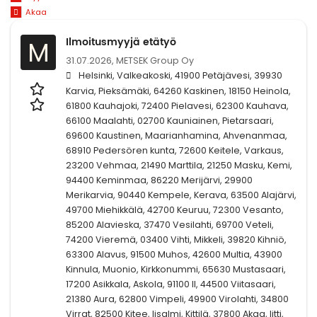
Akaa
Ilmoitusmyyjä etätyö
M
31.07.2026,
METSEK Group Oy
Helsinki, Valkeakoski, 41900 Petäjävesi, 39930
Karvia, Pieksämäki, 64260 Kaskinen, 18150 Heinola,
61800 Kauhajoki, 72400 Pielavesi, 62300 Kauhava,
66100 Maalahti, 02700 Kauniainen, Pietarsaari,
69600 Kaustinen, Maarianhamina, Ahvenanmaa,
68910 Pedersören kunta, 72600 Keitele, Varkaus,
23200 Vehmaa, 21490 Marttila, 21250 Masku, Kemi,
94400 Keminmaa, 86220 Merijärvi, 29900
Merikarvia, 90440 Kempele, Kerava, 63500 Alajärvi,
49700 Miehikkälä, 42700 Keuruu, 72300 Vesanto,
85200 Alavieska, 37470 Vesilahti, 69700 Veteli,
74200 Vieremä, 03400 Vihti, Mikkeli, 39820 Kihniö,
63300 Alavus, 91500 Muhos, 42600 Multia, 43900
Kinnula, Muonio, Kirkkonummi, 65630 Mustasaari,
17200 Asikkala, Askola, 91100 II, 44500 Viitasaari,
21380 Aura, 62800 Vimpeli, 49900 Virolahti, 34800
Virrat, 82500 Kitee, Iisalmi, Kittilä, 37800 Akaa, Iitti,