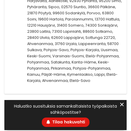
Harjavalta, Äänekoski, 92930 Pyhäntä, 95200 Simo,
Pyhäranta, Sipoo, 02570 Siuntio, 36600 Pälkäne,
21870 Pöytyä, 99600 Sodankylä, Porvoo, 63800
Soini, 19600 Hartola, Parolannummi, 13700 Hattula,
12210 Hausjärvi, 31400 Somero, 74300 Sonkajärvi,
23800 Laitila, 73100 Lapinlahti, 88600 Sotkamo,
28400 Ulvila, 62600 Lappajärvi, Sottunga 22720,
Ahvenanmaa, 31760 Urjala, Lappeenranta, 58700
Sulkava, Pohjois-Savo, Pohjois-Karjala, Uusimaa,
Keski-Suomi, Varsinais-Suomi, Etelä-Pohjanmaa,
Pohjanmaa, Satakunta, Kanta-Häme, Keski-
Pohjanmaa, Pirkanmaa, Pohjois-Pohjanmaa,
Kainuu, Päijät-Häme, Kymenlaakso, Lappi, Etelä-
Karjala, Ahvenanmaa, Etelä-Savo
✕
Haluatko suosituksia samankaltaisista työpaikoista
sähköpostitse?
Tilaa hakuvahti