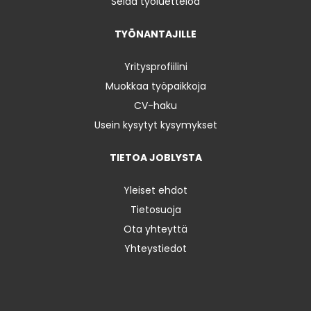
Selaa työluetteloa
TYÖNANTAJILLE
Yritysprofiilini
Muokkaa työpaikkoja
CV-haku
Usein kysytyt kysymykset
TIETOA JOBLYSTA
Yleiset ehdot
Tietosuoja
Ota yhteyttä
Yhteystiedot