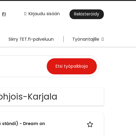
FI
Kirjaudu sisään
Rekisteröidy
Siirry TET.fi-palveluun
Työnantajille
ohjois-Karjala
a ständi) - Dream on