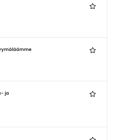
 myymäläämme
- ja