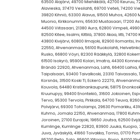
63500 Alajärvi, 49700 Miehikkälä, 42700 Keuruu, 
Alavieska, 37470 Vesilahti, 69700 Veteli, 74200 Vie
39820 Kihniö, 63300 Alavus, 91500 Muhos, 42600 Mu
Muonio, Kirkkonummi, 65630 Mustasaari, 17200 Asikk
44500 Viitasaari, 21380 Aura, 62800 Vimpeli, 49900
82500 Kitee, Iisalmi, Kittilä, 37800 Akaa, Iitti, 7470
43800 Kivijärvi, 60800 Ilmajoki, 82900 Ilomantsi, In
22550, Ahvenanmaa, 56100 Ruokolahti, Helvetinkol
Rusko, 66800 Vöyri, 82300 Rääkkylä, 32800 Kokemäk
61500 Isokyrö, 95900 Kolari, Imatra, 44300 Konneve
Brändö 22920, Ahvenanmaa, Lahti, 66400 Laihia,
Taipalsaari, 93400 Taivalkoski, 23310 Taivassal
Korsnäs, 31500 Koski Tl, Eckerö 22270, Ahvenanma
Kouvola, 64480 Kristiinankaupunki, 58175 Enonkos
Kruunupyy, 99400 Enontekiö, 31600 Jokioinen, Esp
Tervo, 95300 Tervola, Pirkkala, 64700 Teuva, 826
Polvijärvi, 69300 Toholampi, 29630 Pomarkku, 4310
Kuhmo, Jomala 22150, Ahvenanmaa, 17800 Kuhmoi
Joroinen, 27100 Eurajoki, 19650 Joutsa, 62500 Evi
Kumlinge, Kumlinge 22820, 83900 Juuka, Kuopio, 
Juva, Jyväskylä, 41660 Toivakka, Tornio, 07170 Por
95700 Pello, Salo, 95600 Ylitornio, Posio, 84100 Yli