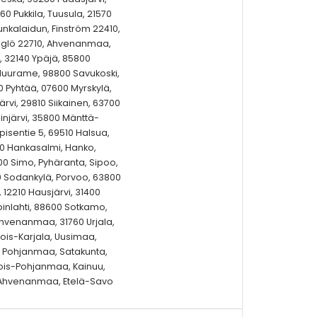
0 Pukkila, Tuusula, 21570
unkalaidun, Finström 22410,
öglö 22710, Ahvenanmaa,
, 32140 Ypäjä, 85800
Muurame, 98800 Savukoski,
 Pyhtää, 07600 Myrskylä,
ärvi, 29810 Siikainen, 63700
linjärvi, 35800 Mänttä-
isentie 5, 69510 Halsua,
 Hankasalmi, Hanko,
00 Simo, Pyhäranta, Sipoo,
0 Sodankylä, Porvoo, 63800
 12210 Hausjärvi, 31400
pinlahti, 88600 Sotkamo,
Ahvenanmaa, 31760 Urjala,
ois-Karjala, Uusimaa,
, Pohjanmaa, Satakunta,
ois-Pohjanmaa, Kainuu,
, Ahvenanmaa, Etelä-Savo