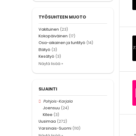
TYÖSUHTEEN MUOTO
Vakituinen
(23)
Kokopäiväinen
(17)
Osa-aikainen ja tuntityö
(14)
Etätyö
(3)
Kesätyö
(3)
Näytä lisää »
SIJAINTI
Pohjois-Karjala
Joensuu
(24)
Kitee
(3)
Uusimaa
(272)
Varsinais-Suomi
(110)
Näytä lisää »