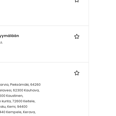
myymälään
PA
Karvia, Pieksämäki, 64260
ielavesi, 62300 Kauhava,
600 Kaustinen,
unta, 72600 Keitele,
sku, Kemi, 94400
0440 Kempele, Kerava,