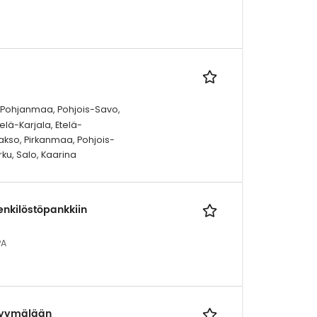
, Pohjanmaa, Pohjois-Savo,
lä-Karjala, Etelä-
so, Pirkanmaa, Pohjois-
ku, Salo, Kaarina
nkilöstöpankkiin
PA
myymälään