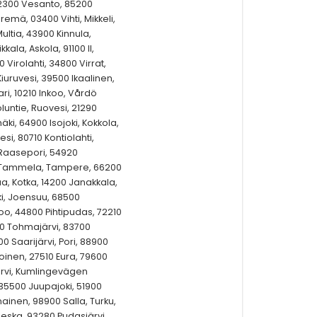
72300 Vesanto, 85200
remä, 03400 Vihti, Mikkeli,
ltia, 43900 Kinnula,
ala, Askola, 91100 II,
 Virolahti, 34800 Virrat,
0 Kiuruvesi, 39500 Ikaalinen,
ari, 10210 Inkoo, Vårdö
untie, Ruovesi, 21290
i, 64900 Isojoki, Kokkola,
si, 80710 Kontiolahti,
 Raasepori, 54920
o, Tammela, Tampere, 66200
a, Kotka, 14200 Janakkala,
ki, Joensuu, 68500
oo, 44800 Pihtipudas, 72210
00 Tohmajärvi, 83700
0 Saarijärvi, Pori, 88900
nen, 27510 Eura, 79600
järvi, Kumlingevägen
35500 Juupajoki, 51900
nainen, 98900 Salla, Turku,
vieska, 93280 Pudasjärvi,