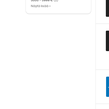
5000 - 5999 €
(2)
Näytä lisää »