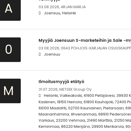
A
03.08.2026,
ARJAN MARJA
Joensuu, Helsinki
Myyjiä Joensuun S-marketeihin ja Sale -
0
03.08.2026,
0643 POHJOIS-KARJALAN OSUUSKAUP
Joensuu
Ilmoitusmyyjä etätyö
M
31.07.2026,
METSEK Group Oy
Helsinki, Valkeakoski, 41900 Petäjävesi, 39930 
Kaskinen, 18150 Heinola, 61800 Kauhajoki, 72400 P
66100 Maalahti, 02700 Kauniainen, Pietarsaari, 69
Maarianhamina, Ahvenanmaa, 68910 Pedersören k
Varkaus, 23200 Vehmaa, 21490 Marttila, 21250 Ma
Keminmaa, 86220 Merijärvi, 29900 Merikarvia, 9