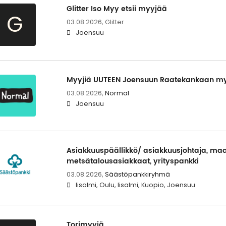
Glitter Iso Myy etsii myyjää
G
03.08.2026,
Glitter
Joensuu
Myyjiä UUTEEN Joensuun Raatekankaan
03.08.2026,
Normal
Joensuu
Asiakkuuspäällikkö/ asiakkuusjohtaja, maa
metsätalousasiakkaat, yrityspankki
03.08.2026,
Säästöpankkiryhmä
Iisalmi, Oulu, Iisalmi, Kuopio, Joensuu
Torimyyjä