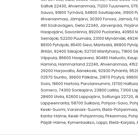
Saltvik 22430, Ahvenanmaa, 71200 Tuusniemi, 0756
Sauvo, 91800 Tyrnävä, 54800 Savitaipale, 31900 P
Ahvenanmaa, Jämijärvi, 30300 Forssa, Jämsä, F
491 Södravägen, Geta 22340, Järvenpää, Ylöjärvi
Haapajärvi, Savonlinna, 89200 Puolanka, 40950 
Seinäjoki, 52200 Puumala, 23100 Mynämäki, 49240
86100 Pyhäjoki, 85410 Sievi, Mäntsälä, 86800 Pyhäj
Ähtäri, 92400 Siikajoki, 52700 Mäntyharju, 71800 Sii
Vilppula, 86600 Haapavesi, 90480 Hailuoto, Kaupp
Hamina, Hammarland 22240, Ahvenanmaa, 41520
29200 Harjavalta, Äänekoski, 92930 Pyhäntä, 952
02570 Siuntio, 36600 Pälkäne, 21870 Pöytyä, 9960
Soini, 19600 Hartola, Parolannummi, 13700 Hattula,
Somero, 74300 Sonkajärvi, 23800 Laitila, 73100 La
28400 Ulvila, 62600 Lappajärvi, Sottunga 22720, 
Lappeenranta, 58700 Sulkava, Pohjois-Savo, Pohj
Keski-Suomi, Varsinais-Suomi, Etelä-Pohjanmaa
Kanta-Häme, Keski-Pohjanmaa, Pirkanmaa, Pohj
Päijät-Häme, Kymenlaakso, Lappi, Etelä-Karjala