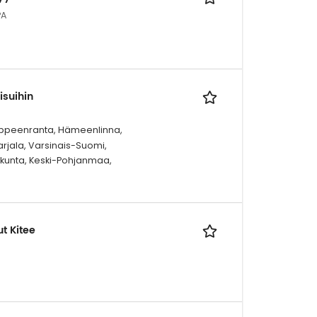
PA
suihin
, Lappeenranta, Hämeenlinna,
rjala, Varsinais-Suomi,
kunta, Keski-Pohjanmaa,
t Kitee