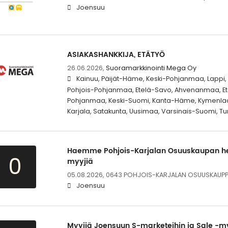
Joensuu
ASIAKASHANKKIJA, ETÄTYÖ
26.06.2026,
Suoramarkkinointi Mega Oy
Kainuu, Päijät-Häme, Keski-Pohjanmaa, Lappi
Pohjois-Pohjanmaa, Etelä-Savo, Ahvenanmaa, Ete
Pohjanmaa, Keski-Suomi, Kanta-Häme, Kymenlaak
Karjala, Satakunta, Uusimaa, Varsinais-Suomi, Tur
Haemme Pohjois-Karjalan Osuuskaupan he
0
myyjiä
05.08.2026,
0643 POHJOIS-KARJALAN OSUUSKAUP
Joensuu
Myyjiä Joensuun S-marketeihin ja Sale -