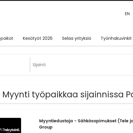
EN
paikat
Kesätyöt 2026
Selaa yrityksiä
Työnhakuvinkit
 Myynti työpaikkaa sijainnissa P
Myyntiedustaja - Sähkösopimukset (Tele j
Group