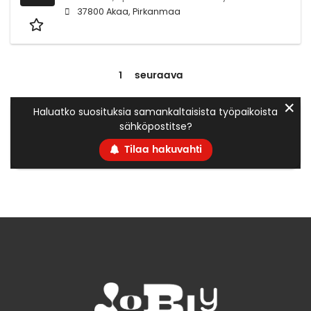
37800 Akaa, Pirkanmaa
1
seuraava
✕
Haluatko suosituksia samankaltaisista työpaikoista
sähköpostitse?
Tilaa hakuvahti