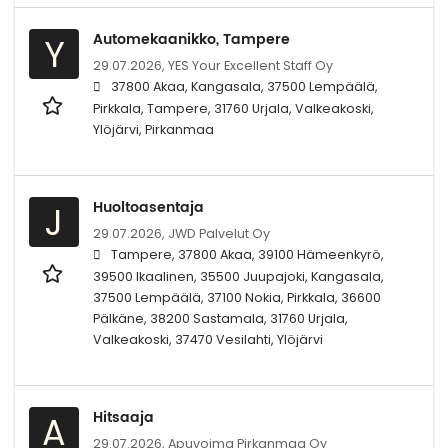
Automekaanikko, Tampere
Y
29.07.2026,
YES Your Excellent Staff Oy
37800 Akaa, Kangasala, 37500 Lempäälä,
Pirkkala, Tampere, 31760 Urjala, Valkeakoski,
Ylöjärvi, Pirkanmaa
Huoltoasentaja
J
29.07.2026,
JWD Palvelut Oy
Tampere, 37800 Akaa, 39100 Hämeenkyrö,
39500 Ikaalinen, 35500 Juupajoki, Kangasala,
37500 Lempäälä, 37100 Nokia, Pirkkala, 36600
Pälkäne, 38200 Sastamala, 31760 Urjala,
Valkeakoski, 37470 Vesilahti, Ylöjärvi
Hitsaaja
A
29.07.2026,
Apuvoima Pirkanmaa Oy