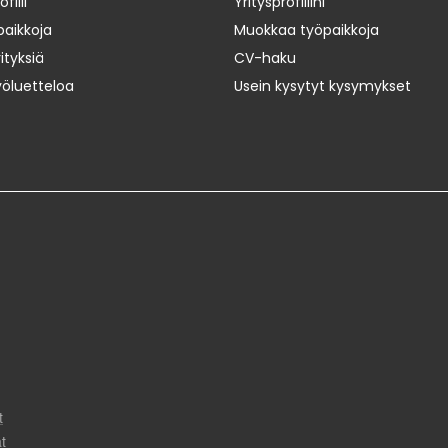
iili
Yritysprofiilini
paikkoja
Muokkaa työpaikkoja
ityksiä
CV-haku
yöluetteloa
Usein kysytyt kysymykset