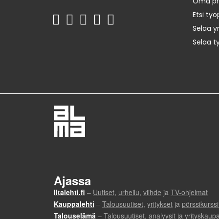
Oma prof
Etsi työ
Selaa yr
Selaa t