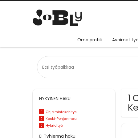
Oma profiili
Avoimet työ
1 
NYKYINEN HAKU
K
Ohjelmistokehitys
Keski-Pohjanmaa
Hybridityö
Tyhjennä haku