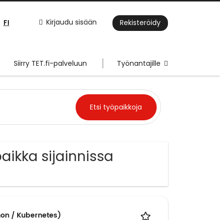
FI
Kirjaudu sisään
Rekisteröidy
Siirry TET.fi-palveluun
Työnantajille
aikka sijainnissa
hon / Kubernetes)