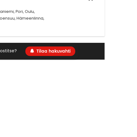
niemi, Pori, Oulu,
 Joensuu, Hämeenlinna,
Tilaa hakuvahti
ostitse?