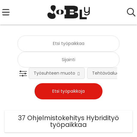
Työsuhteen muoto
Tehtäväalue
37 Ohjelmistokehitys Hybridityö
työpaikkaa