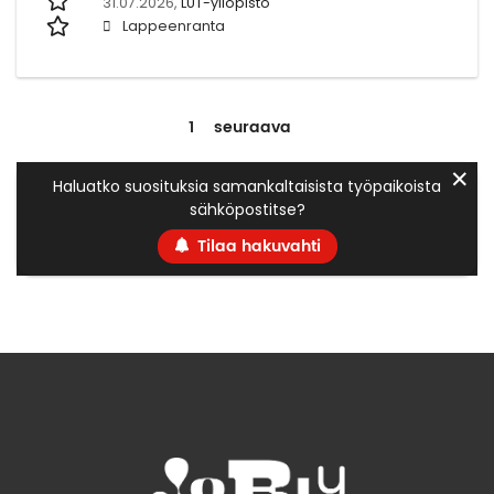
31.07.2026,
LUT-yliopisto
Lappeenranta
1
seuraava
✕
Haluatko suosituksia samankaltaisista työpaikoista
sähköpostitse?
Tilaa hakuvahti