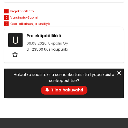
Projektihallinto
Varsinais-Suomi
Osa-aikainen ja tuntityö
Projektipäällikkö
U
06.08.2026,
Ukipolis Oy
23500 Uusikaupunki
✕
Haluatko suosituksia samankaltaisista työpaikoista
sähköpostitse?
Tilaa hakuvahti