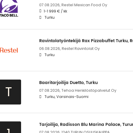
07.08.2026,
Restel Mexican Food Oy
1-1 999 € / kk
Turku
Ravintolatyöntekijä Rax Pizzabuffet Turku, R
06.08.2026,
Restel Ravintolat Oy
Turku
Baaritarjoilija Duetto, Turku
T
07.08.2026,
Tehoa Henkilöstöpalvelut Oy
Turku, Varsinais-Suomi
Tarjoilija, Radisson Blu Marina Palace, Tu
07.08.2026,
1240 TURUN OSUUSKAUPPA