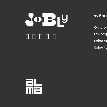
TYÖNHA
Oma prof
Etsi työ
Selaa yr
Selaa t