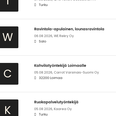
1
Turku
Ravintola-apulainen, lounasravintola
W
06.08.2026,
WE Rekry Oy
Salo
Kahvilatyöntekijä Loimaalle
C
05.08.2026,
Carrot Varsinais-Suomi Oy
32200 Loimaa
Ruokapalvelutyöntekijä
K
05.08.2026,
Kaarea Oy
Turku