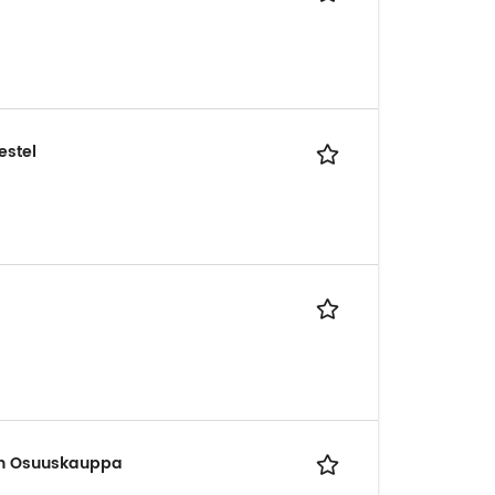
estel
run Osuuskauppa