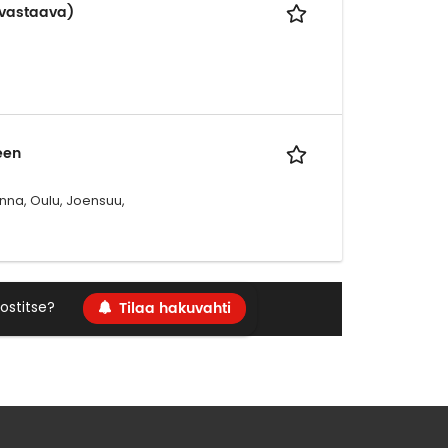
u vastaava)
een
inna, Oulu, Joensuu,
Tilaa hakuvahti
ostitse?