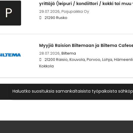
yrittäjä (leipuri / kondiittori / kokki tai mu
P
29.07.2026,
Poijupaikka Oy
21290 Rusko
Myyjiä Raision Biltemaan ja Biltema Cafes
28.07.2026,
Biltema
21200 Raisio, Kouvola, Porvoo, Lohja, Hämeenl
Kokkola
Haluatko suosituksia samankaltaisista työpaikoista sähköp