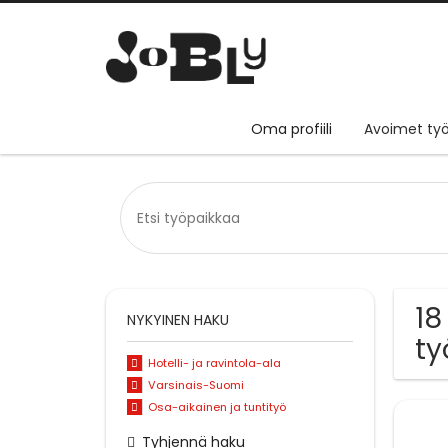
Oma profiili
Avoimet työ
18
NYKYINEN HAKU
ty
Hotelli- ja ravintola-ala
Varsinais-Suomi
Osa-aikainen ja tuntityö
Tyhjennä haku