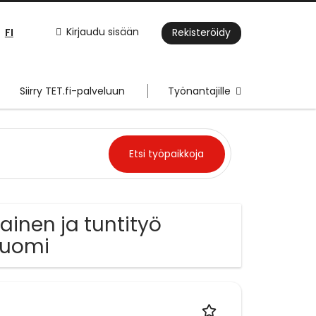
FI
Kirjaudu sisään
Rekisteröidy
Siirry TET.fi-palveluun
Työnantajille
kainen ja tuntityö
Suomi