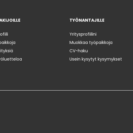
KIJOILLE
TYÖNANTAJILLE
iili
Yritysprofiilini
paikkoja
Muokkaa työpaikkoja
ityksiä
CV-haku
yöluetteloa
Usein kysytyt kysymykset