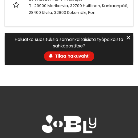
29900 Merikarvia, 32700 Huittinen, Kankaanpää,
28400 Ulvila, 32800 Kokemäki, Pori
✕
Haluatko suosituksia samankaltaisista työpaikoista
sähköpostitse?
Tilaa hakuvahti