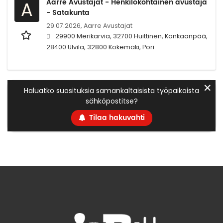
Aarre Avustajat - Henkilökohtainen avustaja
A
- Satakunta
29.07.2026,
Aarre Avustajat
29900 Merikarvia, 32700 Huittinen, Kankaanpää,
28400 Ulvila, 32800 Kokemäki, Pori
✕
Haluatko suosituksia samankaltaisista työpaikoista
sähköpostitse?
Tilaa hakuvahti