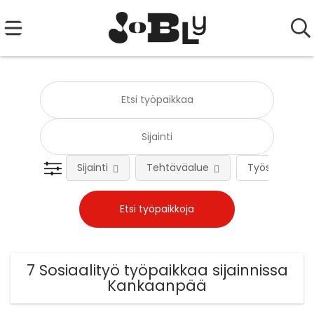
Sijainti
Tehtäväalue
Työsuhteen 
7 Sosiaalityö työpaikkaa sijainnissa
Kankaanpää