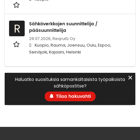
Sähköverkkojen suunnittelija /
R
pääsuunnittelija
29.07.2026,
Reqruitz Oy
Kuopio, Rauma, Joensuu, Oulu, Espoo,
Seinäjoki, Kajaani, Helsinki
✕
Haluatko suosituksia samankaltaisista työpaikoista
sähköpostitse?
Tilaa hakuvahti