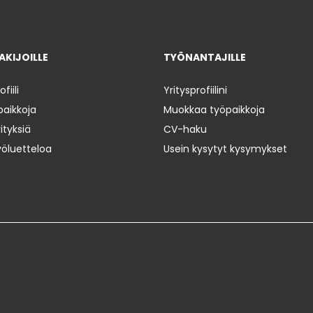
KIJOILLE
TYÖNANTAJILLE
iili
Yritysprofiilini
paikkoja
Muokkaa työpaikkoja
ityksiä
CV-haku
yöluetteloa
Usein kysytyt kysymykset