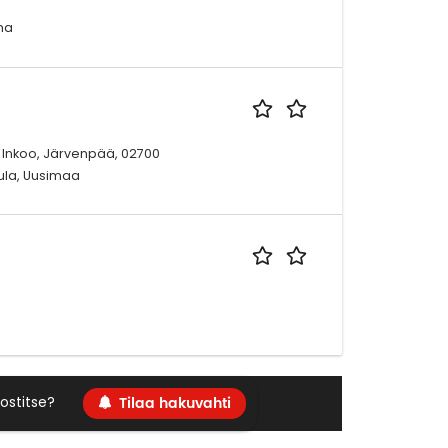
ma
0 Inkoo, Järvenpää, 02700
ula, Uusimaa
Tilaa hakuvahti
ostitse?