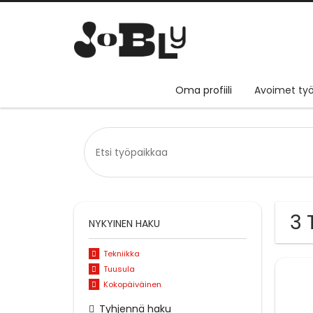
Oma profiili
Avoimet työ
3 
NYKYINEN HAKU
Tekniikka
Tuusula
Kokopäiväinen
Tyhjennä haku