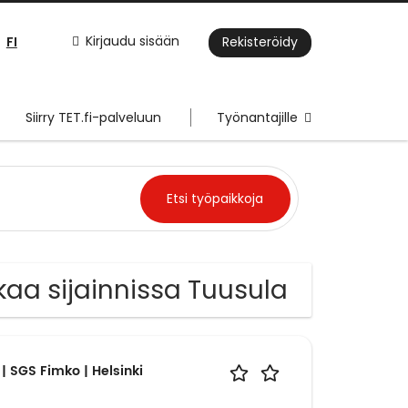
FI
Kirjaudu sisään
Rekisteröidy
Siirry TET.fi-palveluun
Työnantajille
kaa sijainnissa Tuusula
| SGS Fimko | Helsinki