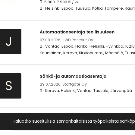
5 000-7 999 € / kk
Helsinki, Espoo, Tuusula, Kotka, Tampere, Rau
Automaatioasentaja teollisuuteen
J
07.08.2026,
JWD Palvelut Oy
Vantaa, Espoo, Hanko, Helsinki, Hyvinkää, 1021
Kauniainen, Kerava, Kirkkonummi, Mäntsälä, Tuus
Sähkö-ja automaatioasentaja
S
29.07.2026,
Staffgate Oy
Kerava, Helsinki, Vantaa, Tuusula, Järvenpää
Haluatko suosituksia samankaltaisista työpaikoista sähköp