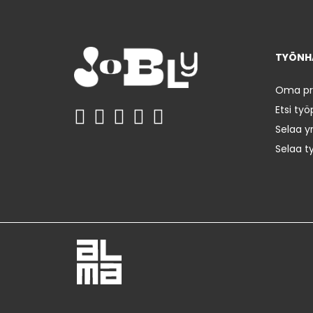
TYÖNHA
Oma prof
Etsi työ
Selaa yr
Selaa t