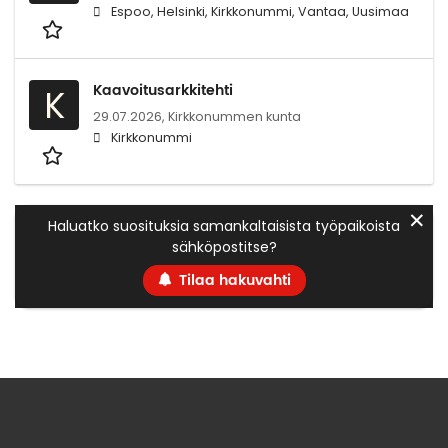
Espoo, Helsinki, Kirkkonummi, Vantaa, Uusimaa
Kaavoitusarkkitehti
K
29.07.2026,
Kirkkonummen kunta
Kirkkonummi
✕
Haluatko suosituksia samankaltaisista työpaikoista
sähköpostitse?
Tilaa hakuvahti