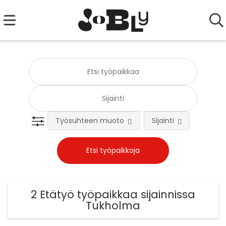
Työsuhteen muoto
Sijainti
Tehtä
2 Etätyö työpaikkaa sijainnissa
Tukholma