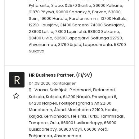
Pyhäranta, Sipoo, 02570 Siuntio, 36600 Pälkäne,
21870 Pöytyä, 99600 Sodankylä, Porvoo, 63800
Soini, 19600 Hartola, Parolannummi, 13700 Hattula,
12210 Hausjärvi, 31400 Somero, 74300 Sonkajärvi,
23800 Laitila, 73100 Lapinlahti, 88600 Sotkamo,
28400 Ulvila, 62600 Lappajärvi, Sottunga 22720,
Ahvenanmaa, 31760 Urjala, Lappeenranta, 58700
Sulkava
HR Business Partner, (FI/SV)
R
04.08.2026,
Rantalainen
Vaasa, Seinäjoki, Pietarsaari, Pietarsaari,
Kokkola, Kokkola, 64200 Närpiö, Ehrsvägen 6,
64230 Närpes, Postiljonsgränd 3 AX 22100
Mariehamn, Åland, Mariehamn 22100, Hanko,
Karjaa, Kemiönsaari, Helsinki, Turku, Tammisaari,
Tampere, Oulu, 66900 Uusikaarlepyy, 66900
Uusikaarlepyy, 66800 Vöyri, 66600 Vörå,
Pohjanmaa, Ahvenanmaa