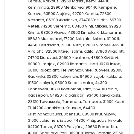
Keitele, Varkaus, 21250 Masku, Kemi, 94400
Keminmaa, 29900 Merikarvia, 90440 Kempele,
Kerava, 63500 Alajärvi, 42700 Keuruu, 72300
Vesanto, 85200 Alavieska, 37470 Vesilahti, 69700
Veteli, 74200 Vieremä, 03400 Vihti, Mikkeli, 39820
Kihniö, 63300 Alavus, 43900 Kinnula, Kirkkonummi,
65630 Mustasaari, 17200 Asikkala, Askola, 91100 II,
44500 Viitasaari, 21380 Aura, 62800 Vimpeli, 49900
Virolahti, 82500 Kitee, Iisalmi, Kittilä, 37800 Akaa, Iitti,
74700 Kiuruvesi, 39500 Ikaalinen, 43800 Kivijärvi,
60800 Ilmajoki, 82900 Ilomantsi, Inari, 10210 Inkoo,
56100 Ruokolahti, Helvetinkoluntie, Ruovesi, 82300
Rääkkylä, 32800 Kokemäki, 64900 Isojoki, Kokkola,
61500 Isokyrö, 95900 Kolari, Imatra, 44300
Konnevesi, 80710 Kontiolahti, Lahti, 66400 Laihia,
Raasepori, 54920 Taipalsaari, 93400 Taivalkoski,
23310 Taivassalo, Tammela, Tampere, 31500 Koski
Tl, 14200 Janakkala, Kouvola, 64480
Kristiinankaupunki, Joensuu, 68500 Kruunupyy,
31600 Jokioinen, Espoo, 44800 Pihtipudas, Pirkkala,
64700 Teuva, 83700 Polvijärvi, 29630 Pomarkku,
43100 Saarijärvi, Pori, 88900 Kuhmo, Jomala 22150,