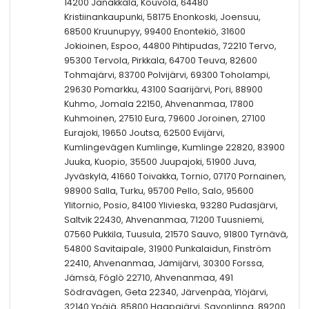
14200 Janakkala, Kouvola, 64480
Kristiinankaupunki, 58175 Enonkoski, Joensuu,
68500 Kruunupyy, 99400 Enontekiö, 31600
Jokioinen, Espoo, 44800 Pihtipudas, 72210 Tervo,
95300 Tervola, Pirkkala, 64700 Teuva, 82600
Tohmajärvi, 83700 Polvijärvi, 69300 Toholampi,
29630 Pomarkku, 43100 Saarijärvi, Pori, 88900
Kuhmo, Jomala 22150, Ahvenanmaa, 17800
Kuhmoinen, 27510 Eura, 79600 Joroinen, 27100
Eurajoki, 19650 Joutsa, 62500 Evijärvi,
Kumlingevägen Kumlinge, Kumlinge 22820, 83900
Juuka, Kuopio, 35500 Juupajoki, 51900 Juva,
Jyväskylä, 41660 Toivakka, Tornio, 07170 Pornainen,
98900 Salla, Turku, 95700 Pello, Salo, 95600
Ylitornio, Posio, 84100 Ylivieska, 93280 Pudasjärvi,
Saltvik 22430, Ahvenanmaa, 71200 Tuusniemi,
07560 Pukkila, Tuusula, 21570 Sauvo, 91800 Tyrnävä,
54800 Savitaipale, 31900 Punkalaidun, Finström
22410, Ahvenanmaa, Jämijärvi, 30300 Forssa,
Jämsä, Föglö 22710, Ahvenanmaa, 491
Södravägen, Geta 22340, Järvenpää, Ylöjärvi,
32140 Ypäjä, 85800 Haapajärvi, Savonlinna, 89200