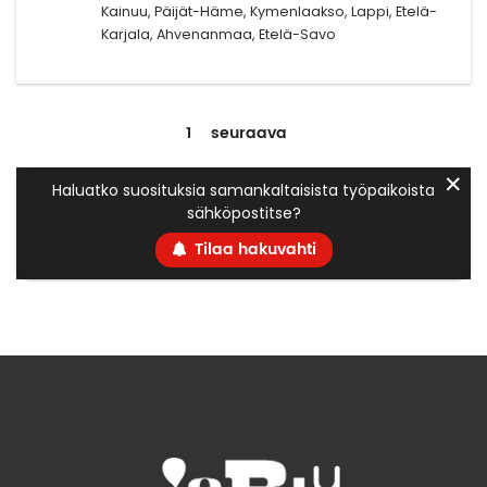
Kainuu, Päijät-Häme, Kymenlaakso, Lappi, Etelä-
Karjala, Ahvenanmaa, Etelä-Savo
1
seuraava
✕
Haluatko suosituksia samankaltaisista työpaikoista
sähköpostitse?
Tilaa hakuvahti