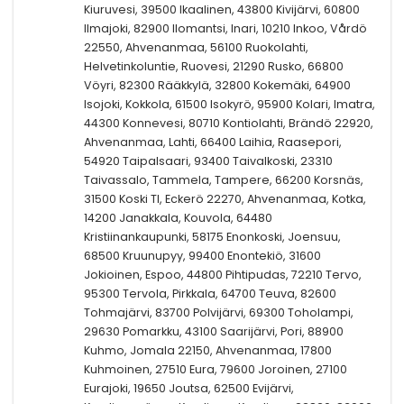
Kiuruvesi, 39500 Ikaalinen, 43800 Kivijärvi, 60800
Ilmajoki, 82900 Ilomantsi, Inari, 10210 Inkoo, Vårdö
22550, Ahvenanmaa, 56100 Ruokolahti,
Helvetinkoluntie, Ruovesi, 21290 Rusko, 66800
Vöyri, 82300 Rääkkylä, 32800 Kokemäki, 64900
Isojoki, Kokkola, 61500 Isokyrö, 95900 Kolari, Imatra,
44300 Konnevesi, 80710 Kontiolahti, Brändö 22920,
Ahvenanmaa, Lahti, 66400 Laihia, Raasepori,
54920 Taipalsaari, 93400 Taivalkoski, 23310
Taivassalo, Tammela, Tampere, 66200 Korsnäs,
31500 Koski Tl, Eckerö 22270, Ahvenanmaa, Kotka,
14200 Janakkala, Kouvola, 64480
Kristiinankaupunki, 58175 Enonkoski, Joensuu,
68500 Kruunupyy, 99400 Enontekiö, 31600
Jokioinen, Espoo, 44800 Pihtipudas, 72210 Tervo,
95300 Tervola, Pirkkala, 64700 Teuva, 82600
Tohmajärvi, 83700 Polvijärvi, 69300 Toholampi,
29630 Pomarkku, 43100 Saarijärvi, Pori, 88900
Kuhmo, Jomala 22150, Ahvenanmaa, 17800
Kuhmoinen, 27510 Eura, 79600 Joroinen, 27100
Eurajoki, 19650 Joutsa, 62500 Evijärvi,