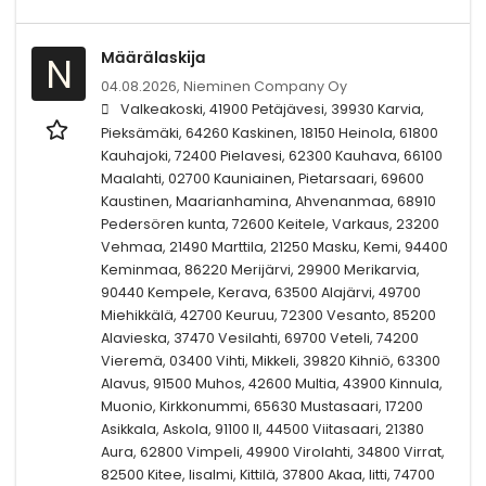
Määrälaskija
N
04.08.2026,
Nieminen Company Oy
Valkeakoski, 41900 Petäjävesi, 39930 Karvia,
Pieksämäki, 64260 Kaskinen, 18150 Heinola, 61800
Kauhajoki, 72400 Pielavesi, 62300 Kauhava, 66100
Maalahti, 02700 Kauniainen, Pietarsaari, 69600
Kaustinen, Maarianhamina, Ahvenanmaa, 68910
Pedersören kunta, 72600 Keitele, Varkaus, 23200
Vehmaa, 21490 Marttila, 21250 Masku, Kemi, 94400
Keminmaa, 86220 Merijärvi, 29900 Merikarvia,
90440 Kempele, Kerava, 63500 Alajärvi, 49700
Miehikkälä, 42700 Keuruu, 72300 Vesanto, 85200
Alavieska, 37470 Vesilahti, 69700 Veteli, 74200
Vieremä, 03400 Vihti, Mikkeli, 39820 Kihniö, 63300
Alavus, 91500 Muhos, 42600 Multia, 43900 Kinnula,
Muonio, Kirkkonummi, 65630 Mustasaari, 17200
Asikkala, Askola, 91100 II, 44500 Viitasaari, 21380
Aura, 62800 Vimpeli, 49900 Virolahti, 34800 Virrat,
82500 Kitee, Iisalmi, Kittilä, 37800 Akaa, Iitti, 74700