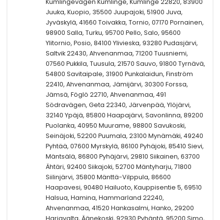
Kumlingevägen Kumlinge, Kumlinge 22820, 83900
Juuka, Kuopio, 35500 Juupajoki, 51900 Juva,
Jyväskylä, 41660 Toivakka, Tornio, 07170 Pornainen,
98900 Salla, Turku, 95700 Pello, Salo, 95600
Ylitornio, Posio, 84100 Ylivieska, 93280 Pudasjärvi,
Saltvik 22430, Ahvenanmaa, 71200 Tuusniemi,
07560 Pukkila, Tuusula, 21570 Sauvo, 91800 Tyrnävä,
54800 Savitaipale, 31900 Punkalaidun, Finström
22410, Ahvenanmaa, Jämijärvi, 30300 Forssa,
Jämsä, Föglö 22710, Ahvenanmaa, 491
Södravägen, Geta 22340, Järvenpää, Ylöjärvi,
32140 Ypäjä, 85800 Haapajärvi, Savonlinna, 89200
Puolanka, 40950 Muurame, 98800 Savukoski,
Seinäjoki, 52200 Puumala, 23100 Mynämäki, 49240
Pyhtää, 07600 Myrskylä, 86100 Pyhäjoki, 85410 Sievi,
Mäntsälä, 86800 Pyhäjärvi, 29810 Siikainen, 63700
Ähtäri, 92400 Siikajoki, 52700 Mäntyharju, 71800
Siilinjärvi, 35800 Mänttä-Vilppula, 86600
Haapavesi, 90480 Hailuoto, Kauppisentie 5, 69510
Halsua, Hamina, Hammarland 22240,
Ahvenanmaa, 41520 Hankasalmi, Hanko, 29200
Harjavalta, Äänekoski, 92930 Pyhäntä, 95200 Simo,