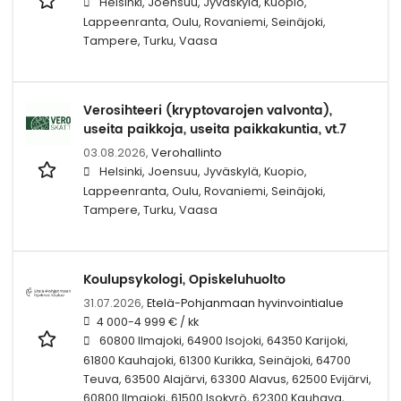
Helsinki, Joensuu, Jyväskylä, Kuopio,
Lappeenranta, Oulu, Rovaniemi, Seinäjoki,
Tampere, Turku, Vaasa
Verosihteeri (kryptovarojen valvonta),
useita paikkoja, useita paikkakuntia, vt.7
03.08.2026,
Verohallinto
Helsinki, Joensuu, Jyväskylä, Kuopio,
Lappeenranta, Oulu, Rovaniemi, Seinäjoki,
Tampere, Turku, Vaasa
Koulupsykologi, Opiskeluhuolto
31.07.2026,
Etelä-Pohjanmaan hyvinvointialue
4 000-4 999 € / kk
60800 Ilmajoki, 64900 Isojoki, 64350 Karijoki,
61800 Kauhajoki, 61300 Kurikka, Seinäjoki, 64700
Teuva, 63500 Alajärvi, 63300 Alavus, 62500 Evijärvi,
60800 Ilmajoki, 61500 Isokyrö, 62300 Kauhava,