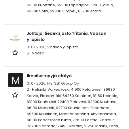
63100 Kuortane, 62600 Lappajärvi, 62100 Lapua,
63800 Soini, 62800 Vimpeli, 63700 Ähtäri
Johtaja, tiedekirjasto Tritonia, Vaasan
yliopisto
31.07.2026,
Vaasan yliopisto
Vaasa
Ilmoitusmyyjä etätyö
M
31.07.2026,
METSEK Group Oy
Helsinki, Valkeakoski, 41900 Petäjävesi, 39930
Karvia, Pieksämäki, 64260 Kaskinen, 18150 Heinola,
61800 Kauhajoki, 72400 Pielavesi, 62300 Kauhava,
66100 Maalahti, 02700 Kauniainen, Pietarsaari,
69600 Kaustinen, Maarianhamina, Ahvenanmaa,
68910 Pedersören kunta, 72600 Keitele, Varkaus,
23200 Vehmaa, 21490 Marttila, 21250 Masku, Kemi,