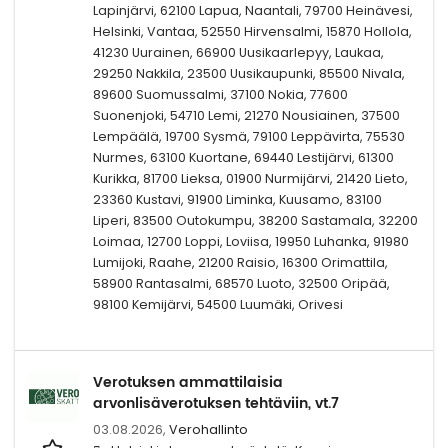
Lapinjärvi, 62100 Lapua, Naantali, 79700 Heinävesi,
Helsinki, Vantaa, 52550 Hirvensalmi, 15870 Hollola,
41230 Uurainen, 66900 Uusikaarlepyy, Laukaa,
29250 Nakkila, 23500 Uusikaupunki, 85500 Nivala,
89600 Suomussalmi, 37100 Nokia, 77600
Suonenjoki, 54710 Lemi, 21270 Nousiainen, 37500
Lempäälä, 19700 Sysmä, 79100 Leppävirta, 75530
Nurmes, 63100 Kuortane, 69440 Lestijärvi, 61300
Kurikka, 81700 Lieksa, 01900 Nurmijärvi, 21420 Lieto,
23360 Kustavi, 91900 Liminka, Kuusamo, 83100
Liperi, 83500 Outokumpu, 38200 Sastamala, 32200
Loimaa, 12700 Loppi, Loviisa, 19950 Luhanka, 91980
Lumijoki, Raahe, 21200 Raisio, 16300 Orimattila,
58900 Rantasalmi, 68570 Luoto, 32500 Oripää,
98100 Kemijärvi, 54500 Luumäki, Orivesi
Verotuksen ammattilaisia
arvonlisäverotuksen tehtäviin, vt.7
03.08.2026,
Verohallinto