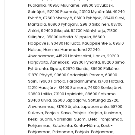
Puolanka, 40950 Muurame, 98800 Savukoski,
Seinäjoki, 52200 Puumala, 23100 Mynämäki, 49240
Pyhtää, 07600 Myrskylä, 86100 Pyhäjoki, 85410 Sievi,
Mäntsälä, 86800 Pyhäjärvi, 29810 Siikainen, 63700
Ähtäri, 92400 Siikajoki, 52700 Mäntyharju, 71800
Siilinjärvi, 35800 Mänttä-Vilppula, 86600
Haapavesi, 90480 Hailuoto, Kauppisentie 5, 69510
Halsua, Hamina, Hammarland 22240,
Ahvenanmaa, 41520 Hankasalmi, Hanko, 29200
Harjavalta, Äänekoski, 92930 Pyhäntä, 95200 Simo,
Pyhäranta, Sipoo, 02570 Siuntio, 36600 Pälkäne,
21870 Pöytyä, 99600 Sodankylä, Porvoo, 63800
Soini, 19600 Hartola, Parolannummi, 13700 Hattula,
12210 Hausjärvi, 31400 Somero, 74300 Sonkajärvi,
23800 Laitila, 73100 Lapinlahti, 88600 Sotkamo,
28400 Ulvila, 62600 Lappajärvi, Sottunga 22720,
Ahvenanmaa, 31760 Urjala, Lappeenranta, 58700
Sulkava, Pohjois-Savo, Pohjois-Karjala, Uusimaa,
Keski-Suomi, Varsinais-Suomi, Etelä-Pohjanmaa,
Pohjanmaa, Satakunta, Kanta-Häme, Keski-
Pohjanmaa, Pirkanmaa, Pohjois-Pohjanmaa,