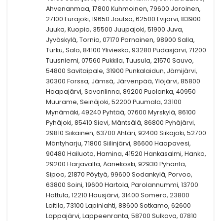
Ahvenanmaa, 17800 Kuhmoinen, 79600 Joroinen,
27100 Eurajoki, 19650 Joutsa, 62500 Evijärvi, 83900
Juuka, Kuopio, 35500 Juupajoki, 51900 Juva,
Jyväskylä, Tornio, 07170 Pornainen, 98900 Salla,
Turku, Salo, 84100 Ylivieska, 93280 Pudasjärvi, 71200
Tuusniemi, 07560 Pukkila, Tuusula, 21570 Sauvo,
54800 Savitaipale, 31900 Punkalaidun, Jämijärvi,
30300 Forssa, Jämsä, Järvenpää, Ylöjärvi, 85800
Haapajärvi, Savonlinna, 89200 Puolanka, 40950
Muurame, Seinäjoki, 52200 Puumala, 23100
Mynämäki, 49240 Pyhtää, 07600 Myrskylä, 86100
Pyhäjoki, 85410 Sievi, Mäntsälä, 86800 Pyhäjärvi,
29810 Siikainen, 63700 Ähtäri, 92400 Siikajoki, 52700
Mäntyharju, 71800 Siilinjärvi, 86600 Haapavesi,
90480 Hailuoto, Hamina, 41520 Hankasalmi, Hanko,
29200 Harjavalta, Äänekoski, 92930 Pyhäntä,
Sipoo, 21870 Pöytyä, 99600 Sodankylä, Porvoo,
63800 Soini, 19600 Hartola, Parolannummi, 13700
Hattula, 12210 Hausjärvi, 31400 Somero, 23800
Laitila, 73100 Lapinlahti, 88600 Sotkamo, 62600
Lappajärvi, Lappeenranta, 58700 Sulkava, 07810