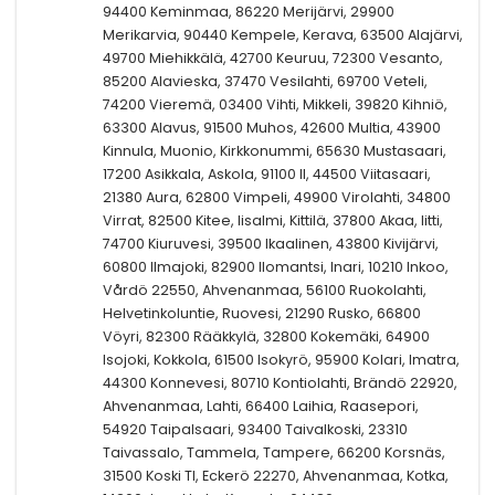
94400 Keminmaa, 86220 Merijärvi, 29900
Merikarvia, 90440 Kempele, Kerava, 63500 Alajärvi,
49700 Miehikkälä, 42700 Keuruu, 72300 Vesanto,
85200 Alavieska, 37470 Vesilahti, 69700 Veteli,
74200 Vieremä, 03400 Vihti, Mikkeli, 39820 Kihniö,
63300 Alavus, 91500 Muhos, 42600 Multia, 43900
Kinnula, Muonio, Kirkkonummi, 65630 Mustasaari,
17200 Asikkala, Askola, 91100 II, 44500 Viitasaari,
21380 Aura, 62800 Vimpeli, 49900 Virolahti, 34800
Virrat, 82500 Kitee, Iisalmi, Kittilä, 37800 Akaa, Iitti,
74700 Kiuruvesi, 39500 Ikaalinen, 43800 Kivijärvi,
60800 Ilmajoki, 82900 Ilomantsi, Inari, 10210 Inkoo,
Vårdö 22550, Ahvenanmaa, 56100 Ruokolahti,
Helvetinkoluntie, Ruovesi, 21290 Rusko, 66800
Vöyri, 82300 Rääkkylä, 32800 Kokemäki, 64900
Isojoki, Kokkola, 61500 Isokyrö, 95900 Kolari, Imatra,
44300 Konnevesi, 80710 Kontiolahti, Brändö 22920,
Ahvenanmaa, Lahti, 66400 Laihia, Raasepori,
54920 Taipalsaari, 93400 Taivalkoski, 23310
Taivassalo, Tammela, Tampere, 66200 Korsnäs,
31500 Koski Tl, Eckerö 22270, Ahvenanmaa, Kotka,