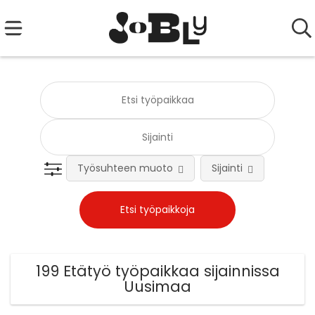
Työsuhteen muoto
Sijainti
Tehtä
199 Etätyö työpaikkaa sijainnissa
Uusimaa