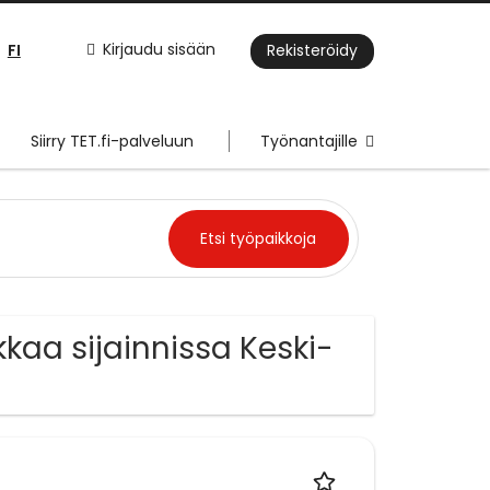
FI
Kirjaudu sisään
Rekisteröidy
Siirry TET.fi-palveluun
Työnantajille
kaa sijainnissa Keski-