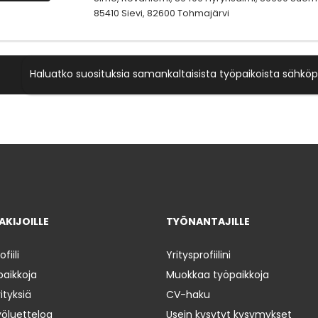
85410 Sievi, 82600 Tohmajärvi
Haluatko suosituksia samankaltaisista työpaikoista sähköp
KIJOILLE
TYÖNANTAJILLE
iili
Yritysprofiilini
paikkoja
Muokkaa työpaikkoja
ityksiä
CV-haku
yöluetteloa
Usein kysytyt kysymykset