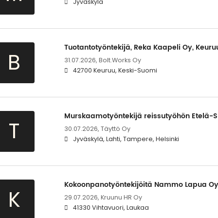
Jyväskylä
Tuotantotyöntekijä, Reka Kaapeli Oy, Keuru
B
31.07.2026,
Bolt.Works Oy
42700 Keuruu, Keski-Suomi
Murskaamotyöntekijä reissutyöhön Etelä-
T
30.07.2026,
Täyttö Oy
Jyväskylä, Lahti, Tampere, Helsinki
Kokoonpanotyöntekijöitä Nammo Lapua Oy:
K
29.07.2026,
Kruunu HR Oy
41330 Vihtavuori, Laukaa