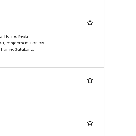
e
ta-Häme, Keski-
a, Pohjanmaa, Pohjois-
t-Häme, Satakunta,