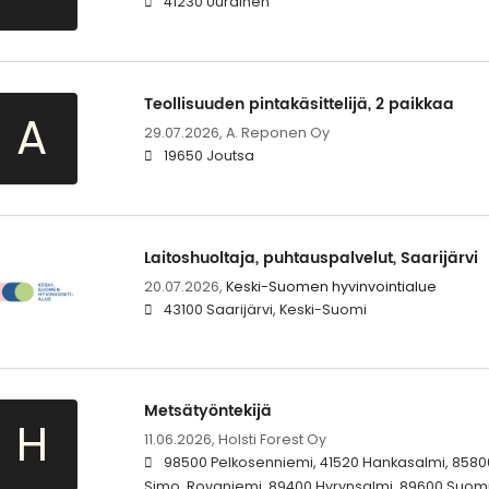
41230 Uurainen
Teollisuuden pintakäsittelijä, 2 paikkaa
A
29.07.2026,
A. Reponen Oy
19650 Joutsa
Laitoshuoltaja, puhtauspalvelut, Saarijärvi
20.07.2026,
Keski-Suomen hyvinvointialue
43100 Saarijärvi, Keski-Suomi
Metsätyöntekijä
H
11.06.2026,
Holsti Forest Oy
98500 Pelkosenniemi, 41520 Hankasalmi, 85800
Simo, Rovaniemi, 89400 Hyrynsalmi, 89600 Suomu