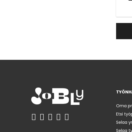
TYÖNHA
Oma prof
Etsi työ
Selaa yr
Selaa t