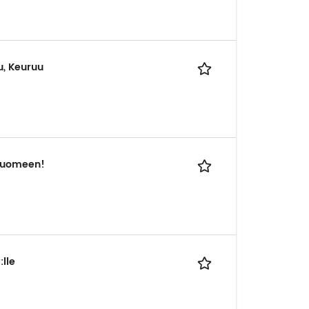
u, Keuruu
Suomeen!
lle