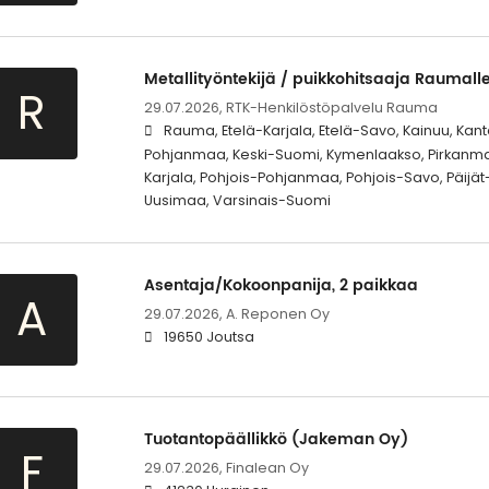
Metallityöntekijä / puikkohitsaaja Raumall
R
29.07.2026,
RTK-Henkilöstöpalvelu Rauma
Rauma, Etelä-Karjala, Etelä-Savo, Kainuu, Kan
Pohjanmaa, Keski-Suomi, Kymenlaakso, Pirkanma
Karjala, Pohjois-Pohjanmaa, Pohjois-Savo, Päijä
Uusimaa, Varsinais-Suomi
Asentaja/Kokoonpanija, 2 paikkaa
A
29.07.2026,
A. Reponen Oy
19650 Joutsa
Tuotantopäällikkö (Jakeman Oy)
F
29.07.2026,
Finalean Oy