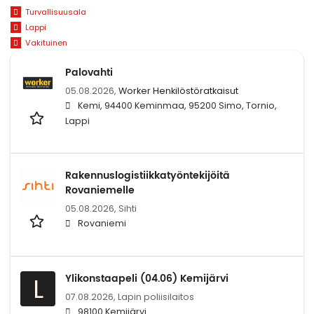
Turvallisuusala
Lappi
Vakituinen
Palovahti
05.08.2026,
Worker Henkilöstöratkaisut
Kemi, 94400 Keminmaa, 95200 Simo, Tornio,
Lappi
Rakennuslogistiikkatyöntekijöitä
Rovaniemelle
05.08.2026,
Sihti
Rovaniemi
Ylikonstaapeli (04.06) Kemijärvi
L
07.08.2026,
Lapin poliisilaitos
98100 Kemijärvi