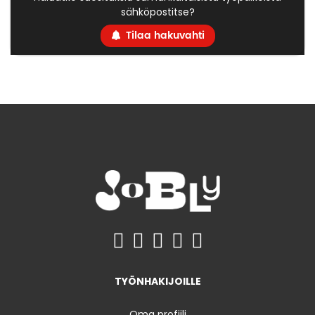
sähköpostitse?
Tilaa hakuvahti
TYÖNHAKIJOILLE
Oma profiili