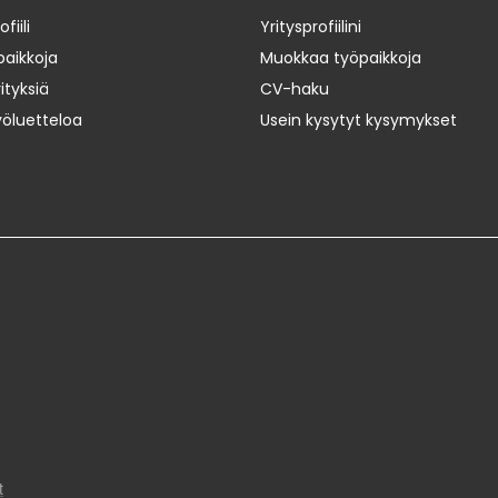
iili
Yritysprofiilini
paikkoja
Muokkaa työpaikkoja
ityksiä
CV-haku
yöluetteloa
Usein kysytyt kysymykset