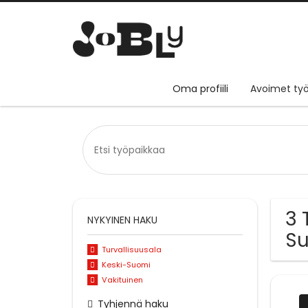
Oma profiili
Avoimet työ
3 
NYKYINEN HAKU
S
Turvallisuusala
Keski-Suomi
Vakituinen
Tyhjennä haku