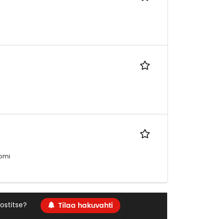
uomi
Tilaa hakuvahti
ostitse?