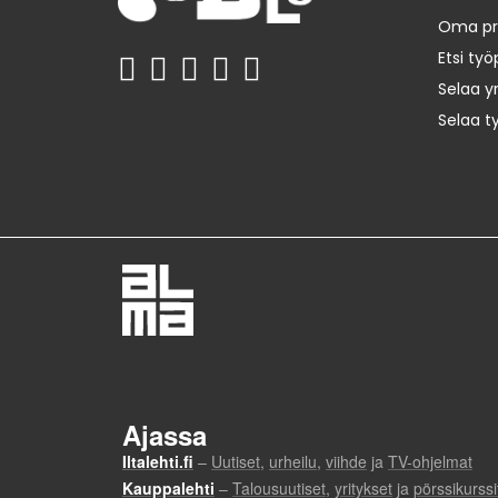
Oma prof
Etsi työ
Selaa yr
Selaa t