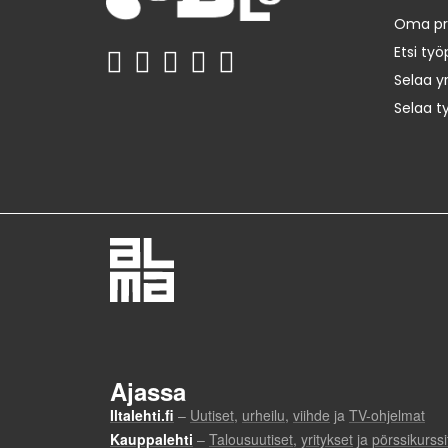
Oma prof
Etsi työ
Selaa yr
Selaa t