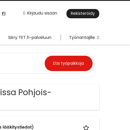
FI
Kirjaudu sisään
Rekisteröidy
Siirry TET.fi-palveluun
Työnantajille
issa Pohjois-
a lääkitystiedot)