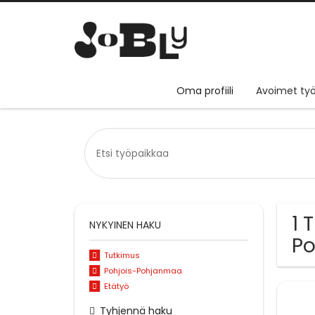
Oma profiili
Avoimet työ
1 
NYKYINEN HAKU
P
Tutkimus
Pohjois-Pohjanmaa
Etätyö
Tyhjennä haku