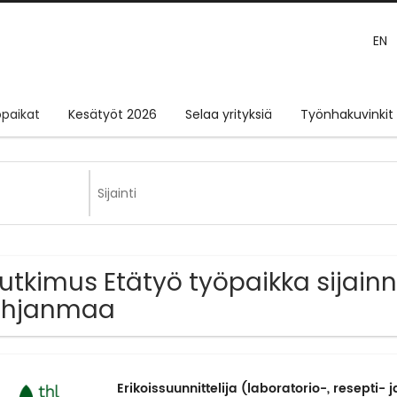
EN
paikat
Kesätyöt 2026
Selaa yrityksiä
Työnhakuvinkit
Tutkimus Etätyö työpaikka sijainn
ohjanmaa
Erikoissuunnittelija (laboratorio-, resepti- j