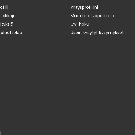
iili
Yritysprofiilini
paikkoja
Muokkaa työpaikkoja
ityksiä
CV-haku
yöluetteloa
Usein kysytyt kysymykset