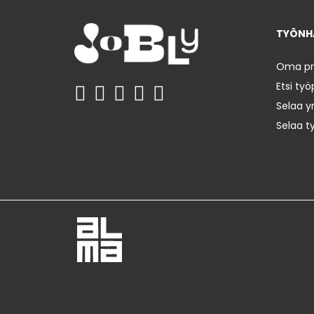
TYÖNHA
Oma prof
Etsi työ
Selaa yr
Selaa t