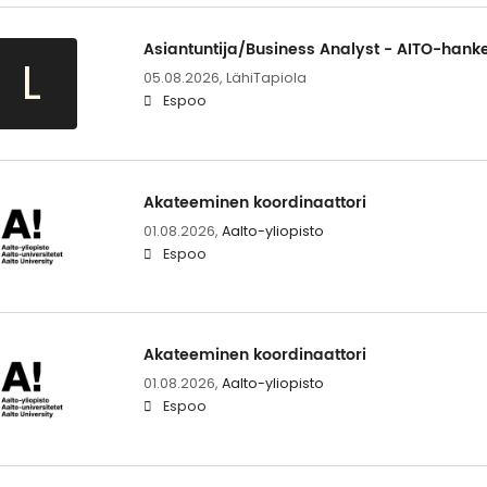
Asiantuntija/Business Analyst - AITO-hank
L
05.08.2026,
LähiTapiola
Espoo
Aka­tee­mi­nen koor­di­naat­to­ri
01.08.2026,
Aalto-yliopisto
Espoo
Aka­tee­mi­nen koor­di­naat­to­ri
01.08.2026,
Aalto-yliopisto
Espoo