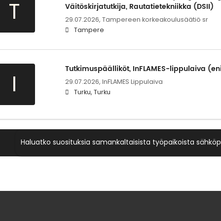
T
Väitöskirjatutkija, Rautatietekniikka (DSII)
29.07.2026,
Tampereen korkeakoulusäätiö sr
Tampere
Tutkimuspäälliköt, InFLAMES-lippulaiva (en
I
29.07.2026,
InFLAMES Lippulaiva
Turku, Turku
Haluatko suosituksia samankaltaisista työpaikoista sähköp