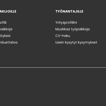
KIJOILLE
TYÖNANTAJILLE
iili
Yritysprofiilini
paikkoja
Muokkaa työpaikkoja
ityksiä
CV-haku
yöluetteloa
Usein kysytyt kysymykset