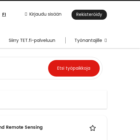
FI
Kirjaudu sisään
Rekisteröidy
Siirry TET.fi-palveluun
Työnantajille
and Remote Sensing