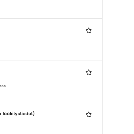
ere
a lääkitystiedot)