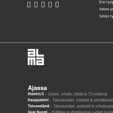
Etsi työ
Selaa yr
Selaa t