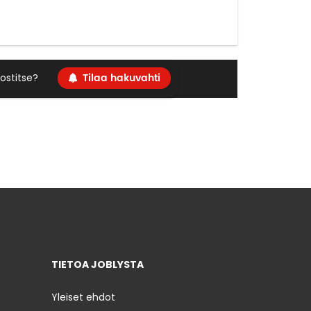
Tilaa hakuvahti
ostitse?
TIETOA JOBLYSTA
Yleiset ehdot