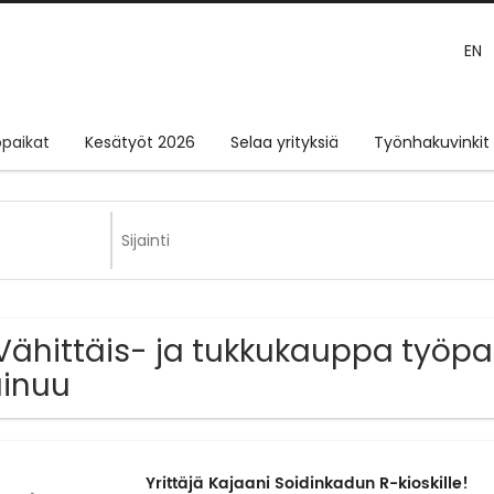
EN
paikat
Kesätyöt 2026
Selaa yrityksiä
Työnhakuvinkit
Vähittäis- ja tukkukauppa työpai
inuu
Yrittäjä Kajaani Soidinkadun R-kioskille!