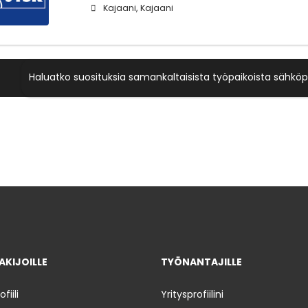
Kajaani, Kajaani
Haluatko suosituksia samankaltaisista työpaikoista sähköp
KIJOILLE
TYÖNANTAJILLE
iili
Yritysprofiilini