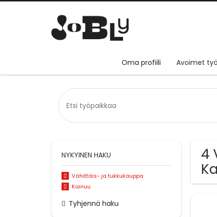
Oma profiili
Avoimet työ
4 
NYKYINEN HAKU
Ka
Vähittäis- ja tukkukauppa
Kainuu
Tyhjennä haku