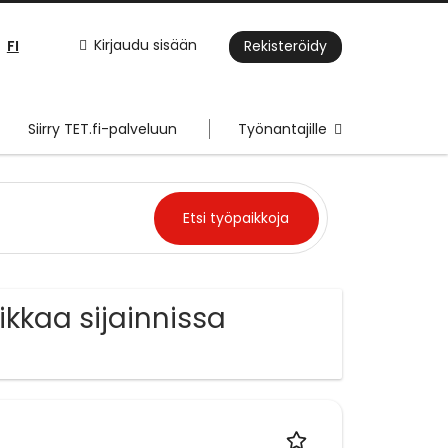
FI
Kirjaudu sisään
Rekisteröidy
Siirry TET.fi-palveluun
Työnantajille
kkaa sijainnissa