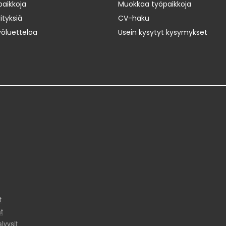
paikkoja
Muokkaa työpaikkoja
ityksiä
CV-haku
yöluetteloa
Usein kysytyt kysymykset