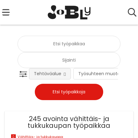
Tehtäväalue
Työsuhteen muoto
245 avointa vähittäis- ja
tukkukaupan työpaikkaa
Vähittäis- ja tukkukauppa