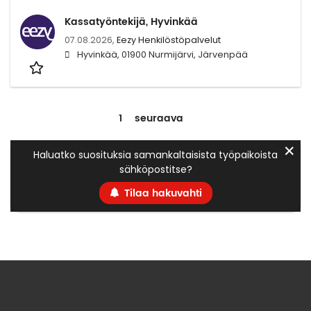
Kassatyöntekijä, Hyvinkää
07.08.2026,
Eezy Henkilöstöpalvelut
Hyvinkää, 01900 Nurmijärvi, Järvenpää
1
seuraava
✕
Haluatko suosituksia samankaltaisista työpaikoista
sähköpostitse?
Tilaa hakuvahti