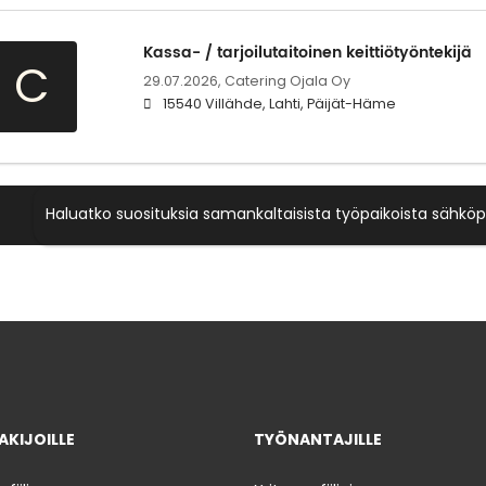
Kassa- / tarjoilutaitoinen keittiötyöntekijä
C
29.07.2026,
Catering Ojala Oy
15540 Villähde, Lahti, Päijät-Häme
Haluatko suosituksia samankaltaisista työpaikoista sähköp
KIJOILLE
TYÖNANTAJILLE