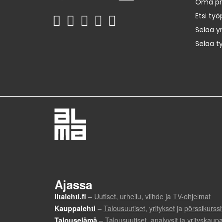
Oma prof
Etsi työ
Selaa yr
Selaa t