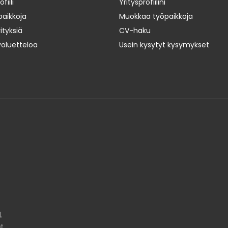
iili
Yritysprofiilini
paikkoja
Muokkaa työpaikkoja
ityksiä
CV-haku
yöluetteloa
Usein kysytyt kysymykset