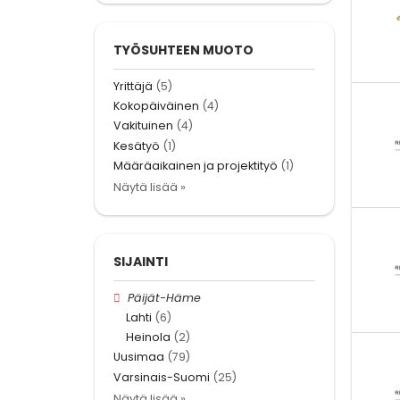
TYÖSUHTEEN MUOTO
Yrittäjä
(5)
Kokopäiväinen
(4)
Vakituinen
(4)
Kesätyö
(1)
Määräaikainen ja projektityö
(1)
Näytä lisää »
SIJAINTI
Päijät-Häme
Lahti
(6)
Heinola
(2)
Uusimaa
(79)
Varsinais-Suomi
(25)
Näytä lisää »