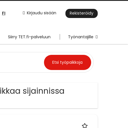
FI
Kirjaudu sisään
Rekisteröidy
Siirry TET.fi-palveluun
Työnantajille
ikkaa sijainnissa