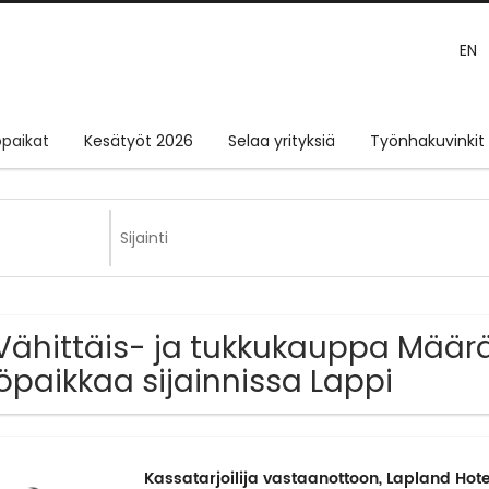
EN
paikat
Kesätyöt 2026
Selaa yrityksiä
Työnhakuvinkit
Vähittäis- ja tukkukauppa Määrä
öpaikkaa sijainnissa Lappi
Kassatarjoilija vastaanottoon, Lapland Hote