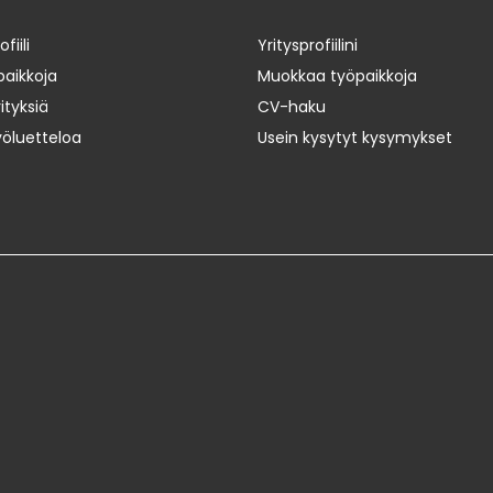
iili
Yritysprofiilini
paikkoja
Muokkaa työpaikkoja
ityksiä
CV-haku
yöluetteloa
Usein kysytyt kysymykset