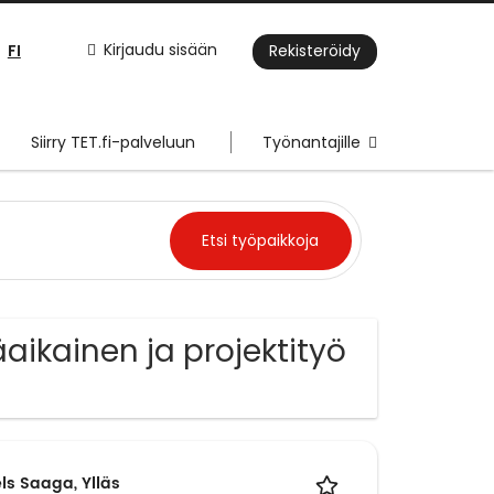
FI
Kirjaudu sisään
Rekisteröidy
Siirry TET.fi-palveluun
Työnantajille
aikainen ja projektityö
ls Saaga, Ylläs