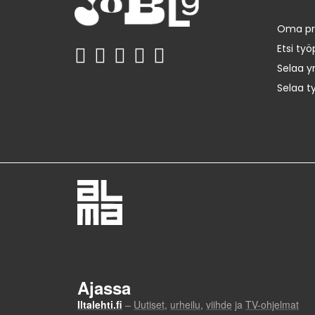
Oma prof
Etsi työ
Selaa yr
Selaa t