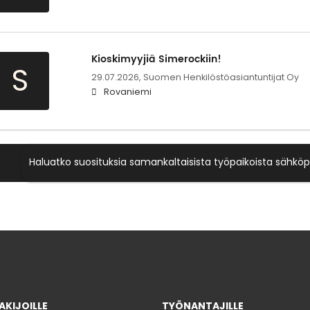
Kioskimyyjiä Simerockiin!
S
29.07.2026,
Suomen Henkilöstöasiantuntijat Oy
Rovaniemi
Haluatko suosituksia samankaltaisista työpaikoista sähköp
KIJOILLE
TYÖNANTAJILLE