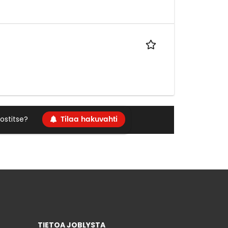
Tilaa hakuvahti
ostitse?
TIETOA JOBLYSTA