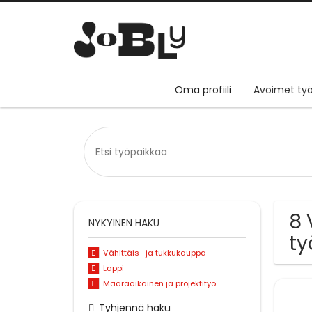
Oma profiili
Avoimet työ
8 
NYKYINEN HAKU
ty
Vähittäis- ja tukkukauppa
Lappi
Määräaikainen ja projektityö
Tyhjennä haku