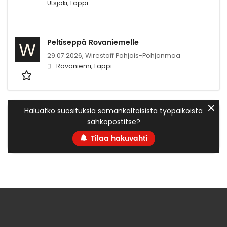
Utsjoki, Lappi
Peltiseppä Rovaniemelle
W
29.07.2026,
Wirestaff Pohjois-Pohjanmaa
Rovaniemi, Lappi
✕
Haluatko suosituksia samankaltaisista työpaikoista
sähköpostitse?
Tilaa hakuvahti