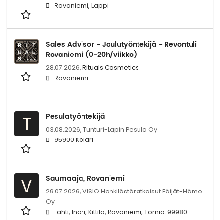
Rovaniemi, Lappi
Sales Advisor - Joulutyöntekijä - Revontuli
Rovaniemi (0-20h/viikko)
28.07.2026,
Rituals Cosmetics
Rovaniemi
Pesulatyöntekijä
T
03.08.2026,
Tunturi-Lapin Pesula Oy
95900 Kolari
Saumaaja, Rovaniemi
V
29.07.2026,
VISIO Henkilöstöratkaisut Päijät-Häme
Oy
Lahti, Inari, Kittilä, Rovaniemi, Tornio, 99980