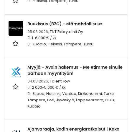
Helsinki, Tampere, Turku
Buukkaus (B2C) - etämahdollisuus
05.08.2026,
TNT Rekrytointi Oy
1-6 000 € / kk
Kuopio, Helsinki, Tampere, Turku
Myyjä - Avoin hakemus - Me etimme sinulle
parhaan myyntityön!
04.08.2026,
TalentFlow
2 000-5 000 € / kk
Espoo, Helsinki, Vantaa, Kirkkonummi, Turku,
Tampere, Pori, Jyväskylä, Lappeenranta, Oulu,
Kuopio
Ajanvaraaja, kodin energiaratkaisut | Koko