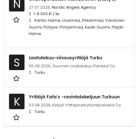
N
27.07.2026,
Nordic Angels Agency
1-8 000 € / kk
Kanta-Häme, Uusimaa, Pirkanmaa, Varsinais-
Suomi, Pohjois-Pohjanmaa, Keski-Suomi, Päijät-
Häme
Laatutakuu-siivousyrittäjä Turku
S
05.08.2026,
Suomen Laatutakuu Palvelut Oy
Turku
Yrittäjä Fafa's -ravintolaketjuun Turkuun
K
03.08.2026,
Ketjufi Yrittäjärekrytointipalvelut Oy
Turku