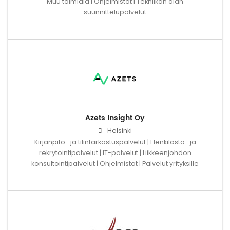
Muu toimiala | Ohjelmistot | Tekniikan alan
suunnittelupalvelut
Azets Insight Oy
Helsinki
Kirjanpito- ja tilintarkastuspalvelut | Henkilöstö- ja
rekrytointipalvelut | IT-palvelut | Liikkeenjohdon
konsultointipalvelut | Ohjelmistot | Palvelut yrityksille