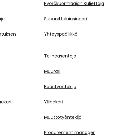
a
Pyöräkuormaajan Kuljettaja
aja
Suunnitteluinsinööri
atuksen
Yhteyspäällikkö
Telineasentaja
Muurari
Baarityöntekijä
äkäri
Ylilääkäri
Muuttotyöntekijä
Procurement manager