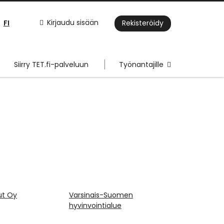
FI
Kirjaudu sisään
Rekisteröidy
Siirry TET.fi-palveluun
Työnantajille
ut Oy
Varsinais-Suomen
hyvinvointialue