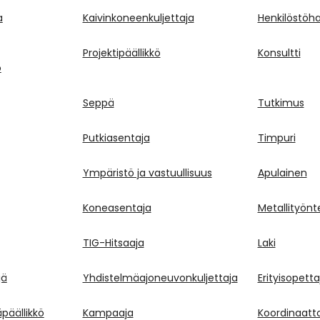
a
Kaivinkoneenkuljettaja
Henkilöstöha
Projektipäällikkö
Konsultti
o
Seppä
Tutkimus
Putkiasentaja
Timpuri
Ympäristö ja vastuullisuus
Apulainen
Koneasentaja
Metallityönte
TIG-Hitsaaja
Laki
jä
Yhdistelmäajoneuvonkuljettaja
Erityisopetta
päällikkö
Kampaaja
Koordinaatto