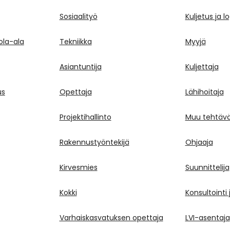
Sosiaalityö
Kuljetus ja lo
tola-ala
Tekniikka
Myyjä
Asiantuntija
Kuljettaja
us
Opettaja
Lähihoitaja
Projektihallinto
Muu tehtäv
Rakennustyöntekijä
Ohjaaja
Kirvesmies
Suunnittelija
Kokki
Konsultointi
Varhaiskasvatuksen opettaja
LVI-asentaja