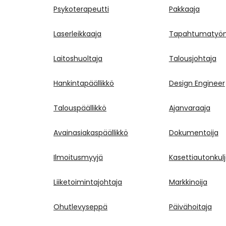
Psykoterapeutti
Pakkaaja
Laserleikkaaja
Tapahtumatyönt
Laitoshuoltaja
Talousjohtaja
Hankintapäällikkö
Design Engineer
Talouspäällikkö
Ajanvaraaja
Avainasiakaspäällikkö
Dokumentoija
Ilmoitusmyyjä
Kasettiautonkulj
Liiketoimintajohtaja
Markkinoija
Ohutlevyseppä
Päivähoitaja