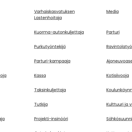
Varhaiskasvatuksen
Media
Lastenhoitaja
Kuorma-autonkuljettaja
Parturi
Purkutyöntekijä
Ravintolatyö
Parturi-kampaaja
Ajoneuvoase
voja
Kassa
Kotisiivooja
Taksinkuljettaja
Koulunkäynn
Tutkija
Kulttuuri ja 
aja
Projekti-insinööri
Sähkösuunnit