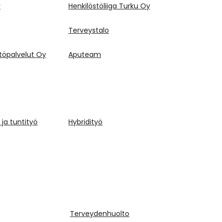
y
Henkilöstöliiga Turku Oy
Terveystalo
stöpalvelut Oy
Aputeam
ja tuntityö
Hybridityö
Terveydenhuolto