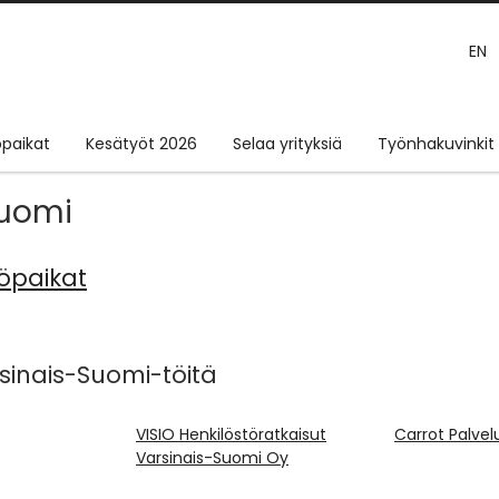
EN
paikat
Kesätyöt 2026
Selaa yrityksiä
Työnhakuvinkit
Suomi
yöpaikat
rsinais-Suomi-töitä
VISIO Henkilöstöratkaisut
Carrot Palvel
Varsinais-Suomi Oy