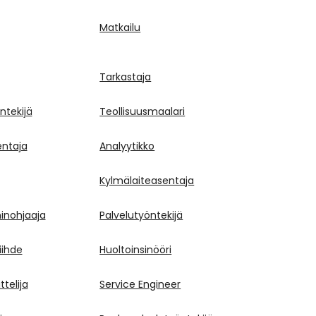
Matkailu
Tarkastaja
ntekijä
Teollisuusmaalari
ntaja
Analyytikko
Kylmälaiteasentaja
inohjaaja
Palvelutyöntekijä
viihde
Huoltoinsinööri
telija
Service Engineer