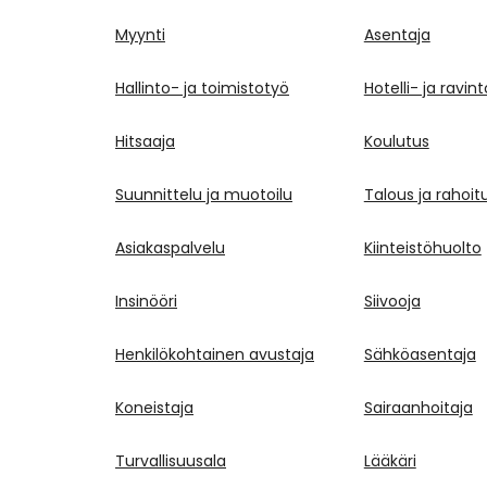
Myynti
Asentaja
Hallinto- ja toimistotyö
Hotelli- ja ravin
Hitsaaja
Koulutus
Suunnittelu ja muotoilu
Talous ja rahoit
Asiakaspalvelu
Kiinteistöhuolto
Insinööri
Siivooja
Henkilökohtainen avustaja
Sähköasentaja
Koneistaja
Sairaanhoitaja
Turvallisuusala
Lääkäri