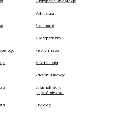
ja
Ruokapalvelutyöntekijä
Valmistaja
kö
Sosionomi
Tuotepäällikkö
asentaja
Keittiömestari
aja
MIG-Hitsaaja
Rakennussiivooja
aja
Julkishallinto ja
järjestötoiminta
tti
Psykologi