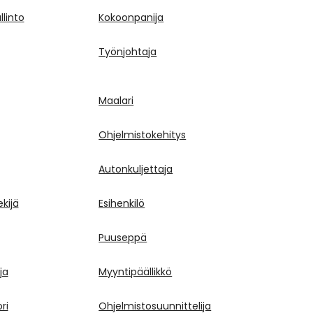
llinto
Kokoonpanija
Työnjohtaja
Maalari
Ohjelmistokehitys
Autonkuljettaja
kijä
Esihenkilö
Puuseppä
ja
Myyntipäällikkö
ri
Ohjelmistosuunnittelija