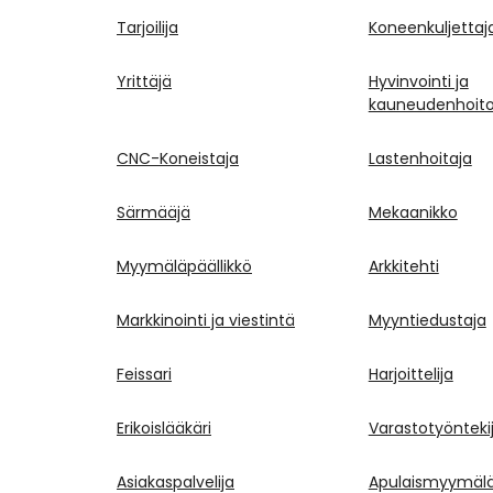
Tarjoilija
Koneenkuljettaj
Yrittäjä
Hyvinvointi ja
kauneudenhoit
CNC-Koneistaja
Lastenhoitaja
Särmääjä
Mekaanikko
Myymäläpäällikkö
Arkkitehti
Markkinointi ja viestintä
Myyntiedustaja
Feissari
Harjoittelija
Erikoislääkäri
Varastotyönteki
Asiakaspalvelija
Apulaismyymälä