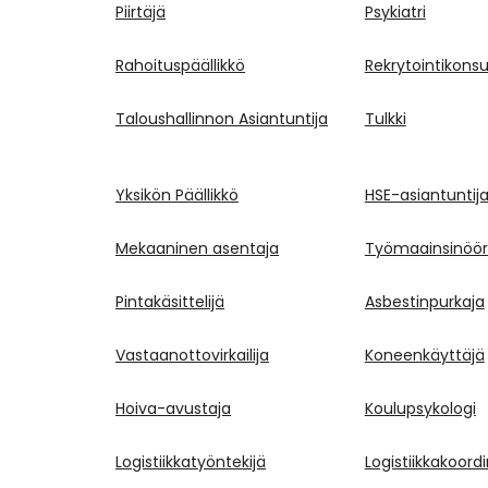
Piirtäjä
Psykiatri
Rahoituspäällikkö
Rekrytointikonsul
Taloushallinnon Asiantuntija
Tulkki
Yksikön Päällikkö
HSE-asiantuntij
Mekaaninen asentaja
Työmaainsinöör
Pintakäsittelijä
Asbestinpurkaja
Vastaanottovirkailija
Koneenkäyttäjä
Hoiva-avustaja
Koulupsykologi
Logistiikkatyöntekijä
Logistiikkakoord