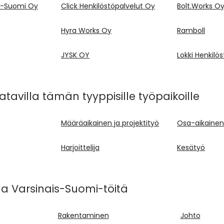
is-Suomi Oy
Click Henkilöstöpalvelut Oy
Bolt.Works O
Hyra Works Oy
Ramboll
JYSK OY
Lokki Henkilö
tavilla tämän tyyppisille työpaikoille
Määräaikainen ja projektityö
Osa-aikainen 
Harjoittelija
Kesätyö
la Varsinais-Suomi-töitä
Rakentaminen
Johto