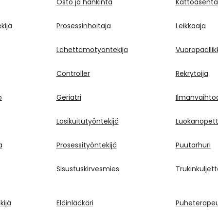
Osto ja hankinta
Kattoasenta
kijä
Prosessinhoitaja
Leikkaaja
Lähettämötyöntekijä
Vuoropäällik
Controller
Rekrytoija
o
Geriatri
Ilmanvaihto
Lasikuitutyöntekijä
Luokanopett
a
Prosessityöntekijä
Puutarhuri
Sisustuskirvesmies
Trukinkuljett
kijä
Eläinlääkäri
Puheterapeu