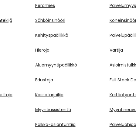
Perämies
Palvelumyyj
ekijä
Sähköinsinööri
Koneinsinöör
Kehityspäällikkö
Palvelupääll
Hieroja
Vartija
Aluemyyntipäällikkö
Asioimistulkk
Edustaja
Full Stack D
ettaja
Kassatarjoilija
Keittiötyönte
Myyntiassistentti
Myyntineuvot
Palkka-asiantuntija
Palveluohjaa