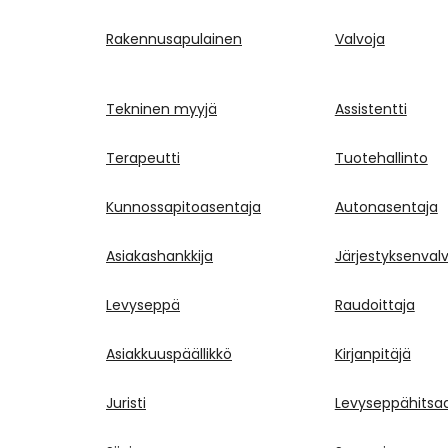
Rakennusapulainen
Valvoja
Tekninen myyjä
Assistentti
Terapeutti
Tuotehallinto
Kunnossapitoasentaja
Autonasentaja
Asiakashankkija
Järjestyksenval
Levyseppä
Raudoittaja
Asiakkuuspäällikkö
Kirjanpitäjä
Juristi
Levyseppähitsa