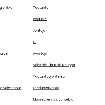
gistiikka
Tuotanto
Päällikkö
Johtaja
IT
äalue
Avustaja
Vähittäis- ja tukkukauppa
Tuotantotyöntekijä
 ja valmennus
Laadunvalvonta
Maanrakennustyöntekijä