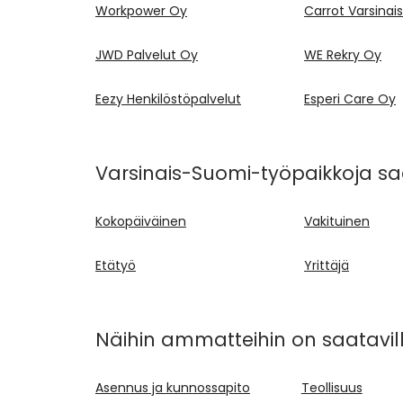
Workpower Oy
Carrot Varsina
JWD Palvelut Oy
WE Rekry Oy
Eezy Henkilöstöpalvelut
Esperi Care Oy
Varsinais-Suomi-työpaikkoja saa
Kokopäiväinen
Vakituinen
Etätyö
Yrittäjä
Näihin ammatteihin on saatavil
Asennus ja kunnossapito
Teollisuus