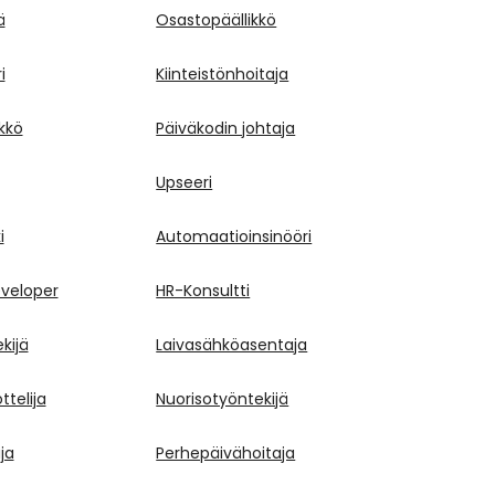
ä
Osastopäällikkö
i
Kiinteistönhoitaja
ikkö
Päiväkodin johtaja
Upseeri
i
Automaatioinsinööri
eveloper
HR-Konsultti
kijä
Laivasähköasentaja
telija
Nuorisotyöntekijä
ja
Perhepäivähoitaja