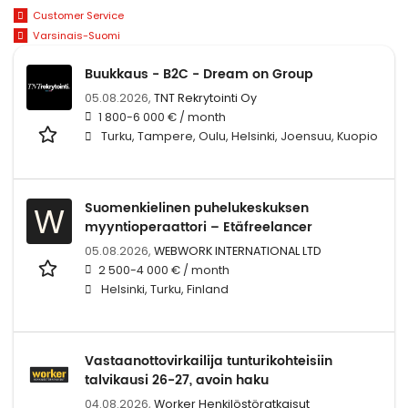
Customer Service
Varsinais-Suomi
Buukkaus - B2C - Dream on Group
05.08.2026,
TNT Rekrytointi Oy
1 800-6 000 € / month
Turku, Tampere, Oulu, Helsinki, Joensuu, Kuopio
Suomenkielinen puhelukeskuksen
W
myyntioperaattori – Etäfreelancer
05.08.2026,
WEBWORK INTERNATIONAL LTD
2 500-4 000 € / month
Helsinki, Turku, Finland
Vastaanottovirkailija tunturikohteisiin
talvikausi 26-27, avoin haku
04.08.2026,
Worker Henkilöstöratkaisut