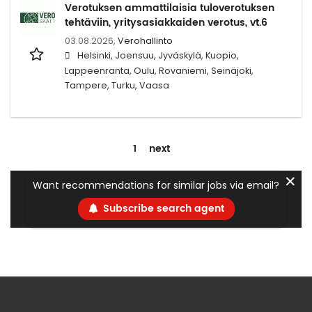
Verotuksen ammattilaisia tuloverotuksen
tehtäviin, yritysasiakkaiden verotus, vt.6
03.08.2026,
Verohallinto
Helsinki, Joensuu, Jyväskylä, Kuopio,
Lappeenranta, Oulu, Rovaniemi, Seinäjoki,
Tampere, Turku, Vaasa
1
next
✕
Want recommendations for similar jobs via email?
Subscribe search agent