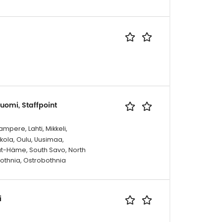
uomi, Staffpoint
mpere, Lahti, Mikkeli,
kola, Oulu, Uusimaa,
ät-Häme, South Savo, North
bothnia, Ostrobothnia
i