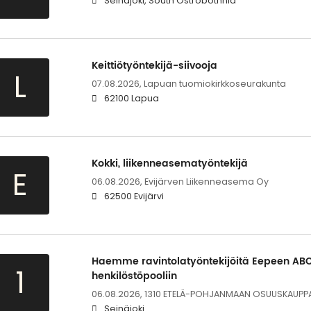
Seinäjoki, South Ostrobothnia
Keittiötyöntekijä-siivooja
L
07.08.2026,
Lapuan tuomiokirkkoseurakunta
62100 Lapua
Kokki, liikenneasematyöntekijä
E
06.08.2026,
Evijärven Liikenneasema Oy
62500 Evijärvi
Haemme ravintolatyöntekijöitä Eepeen ABC
1
henkilöstöpooliin
06.08.2026,
1310 ETELÄ-POHJANMAAN OSUUSKAUPP
Seinäjoki