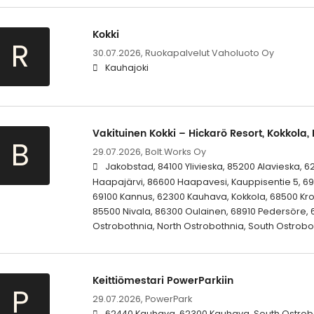
Kokki
R
30.07.2026,
Ruokapalvelut Vaholuoto Oy
Kauhajoki
Vakituinen Kokki – Hickarö Resort, Kokkola,
B
29.07.2026,
Bolt.Works Oy
Jakobstad, 84100 Ylivieska, 85200 Alavieska, 62
Haapajärvi, 86600 Haapavesi, Kauppisentie 5, 695
69100 Kannus, 62300 Kauhava, Kokkola, 68500 Kr
85500 Nivala, 86300 Oulainen, 68910 Pedersöre, 
Ostrobothnia, North Ostrobothnia, South Ostrobo
Keittiömestari PowerParkiin
P
29.07.2026,
PowerPark
62440 Kauhava, 62300 Kauhava, South Ostrob