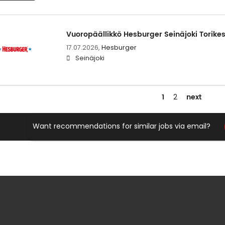
Vuoropäällikkö Hesburger Seinäjoki Torikes
17.07.2026,
Hesburger
Seinäjoki
1
next
2
Want recommendations for similar jobs via email?