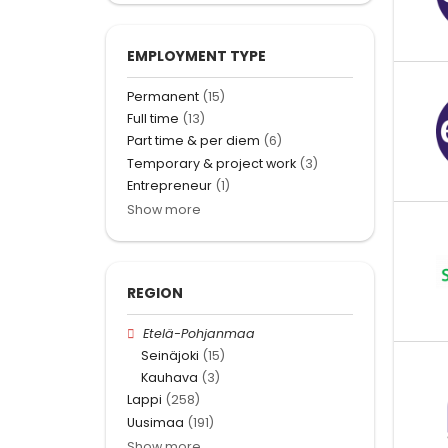
EMPLOYMENT TYPE
Permanent
(15)
Full time
(13)
Part time & per diem
(6)
Temporary & project work
(3)
Entrepreneur
(1)
Show more
REGION
Etelä-Pohjanmaa
Seinäjoki
(15)
Kauhava
(3)
Lappi
(258)
Uusimaa
(191)
Show more