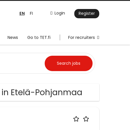
EN
Login
FI
Register
News
Go to TET.fi
For recruiters
s in Etelä-Pohjanmaa