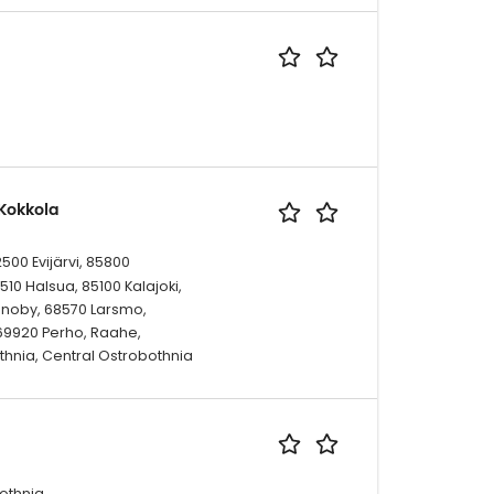
 Kokkola
500 Evijärvi, 85800
10 Halsua, 85100 Kalajoki,
onoby, 68570 Larsmo,
69920 Perho, Raahe,
thnia, Central Ostrobothnia
othnia