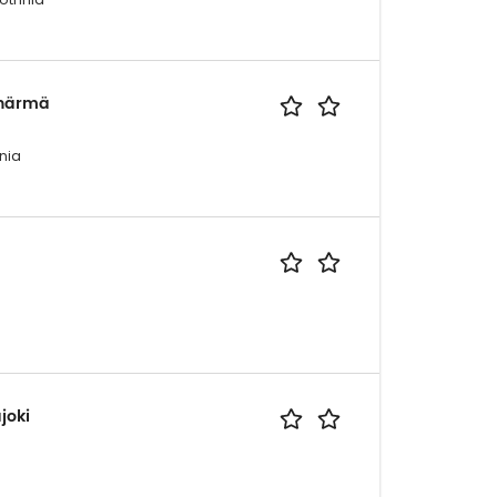
ahärmä
nia
joki