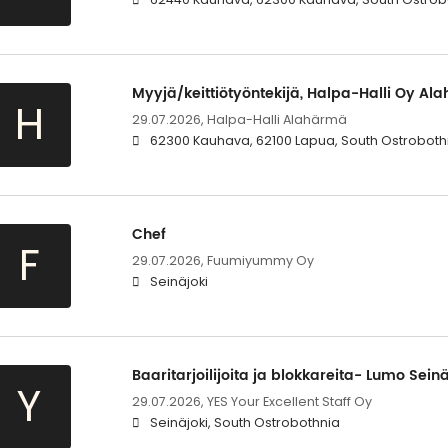
Myyjä/keittiötyöntekijä, Halpa-Halli Oy Al
H
29.07.2026,
Halpa-Halli Alahärmä
62300 Kauhava, 62100 Lapua, South Ostroboth
Chef
F
29.07.2026,
Fuumiyummy Oy
Seinäjoki
Baaritarjoilijoita ja blokkareita- Lumo Seinä
Y
29.07.2026,
YES Your Excellent Staff Oy
Seinäjoki, South Ostrobothnia