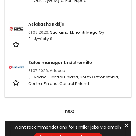
Oulu, Jyväskylä, Pori, Espoo
Asiakashankkija
01.08.2026,
Suoramarkkinointi Mega Oy
Jyväskylä
Sales manager Lindströmille
31.07.2026,
Adecco
Vaasa, Central Finland, South Ostrobothnia,
Central Finland, Central Finland
1
next
✕
Want recommendations for similar jobs via email?