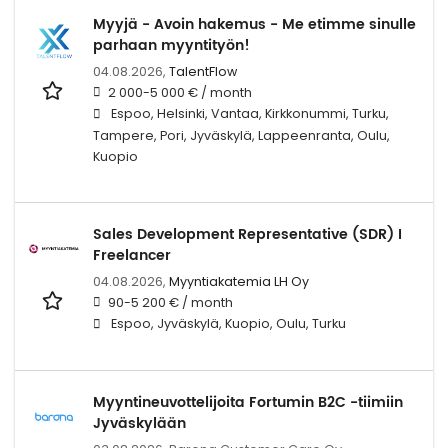
Myyjä - Avoin hakemus - Me etimme sinulle
parhaan myyntityön!
04.08.2026,
TalentFlow
2 000-5 000 € / month
Espoo, Helsinki, Vantaa, Kirkkonummi, Turku,
Tampere, Pori, Jyväskylä, Lappeenranta, Oulu,
Kuopio
Sales Development Representative (SDR) I
Freelancer
04.08.2026,
Myyntiakatemia LH Oy
90-5 200 € / month
Espoo, Jyväskylä, Kuopio, Oulu, Turku
Myyntineuvottelijoita Fortumin B2C -tiimiin
Jyväskylään