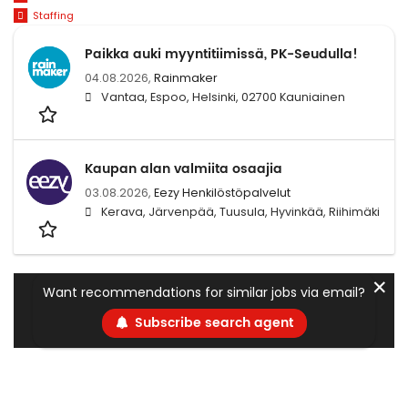
Staffing
Paikka auki myyntitiimissä, PK-Seudulla!
04.08.2026,
Rainmaker
Vantaa, Espoo, Helsinki, 02700 Kauniainen
Kaupan alan valmiita osaajia
03.08.2026,
Eezy Henkilöstöpalvelut
Kerava, Järvenpää, Tuusula, Hyvinkää, Riihimäki
✕
Want recommendations for similar jobs via email?
Subscribe search agent